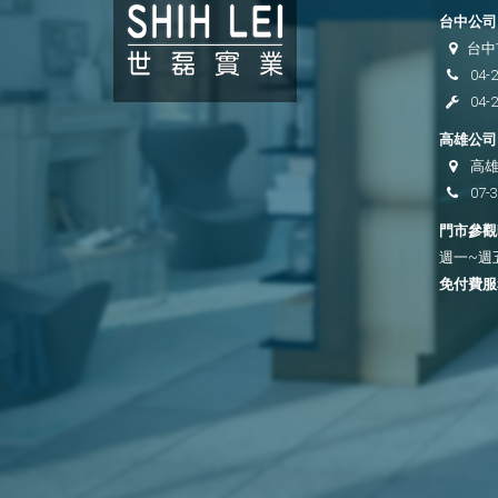
台中公司 
台中
04-
04-
高雄公司 
高雄
07-
門市參觀時
週一~週五 
免付費服