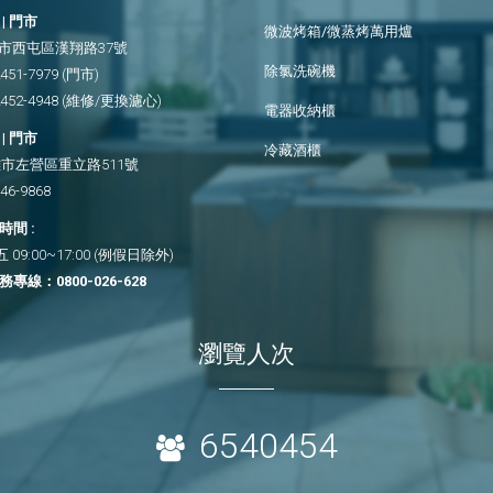
| 門市
微波烤箱/微蒸烤萬用爐
市西屯區漢翔路37號
除氯洗碗機
2451-7979
(門市)
2452-4948
(維修/更換濾心)
電器收納櫃
| 門市
冷藏酒櫃
市左營區重立路511號
346-9868
間 :
09:00~17:00 (例假日除外)
務專線：
0800-026-628
瀏覽人次
6540454