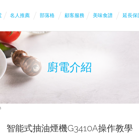
電
名人推薦
部落格
顧客服務
美味食譜
延長保
廚電介紹
學
智能式抽油煙機G3410A操作教學