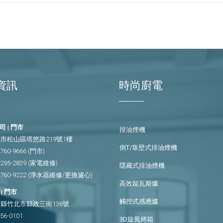
資訊
時尚廚電
 | 門市
排油煙機
市松山區塔悠路219號1樓
倒T/靠壁式排油煙機
2760-9666
(門市)
2295-2839
(家電維修)
隱藏式排油煙機
2760-9222
(淨水器維修/更換濾心)
高效能瓦斯爐
| 門市
觸控式感應爐
縣竹北市縣政三街136號
656-0101
3D旋風烤箱