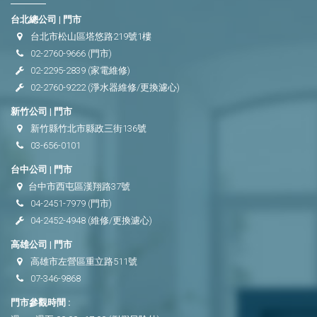
台北總公司 | 門市
台北市松山區塔悠路219號1樓
02-2760-9666
(門市)
02-2295-2839
(家電維修)
02-2760-9222
(淨水器維修/更換濾心)
新竹公司 | 門市
新竹縣竹北市縣政三街136號
03-656-0101
台中公司 | 門市
台中市西屯區漢翔路37號
04-2451-7979
(門市)
04-2452-4948
(維修/更換濾心)
高雄公司 | 門市
高雄市左營區重立路511號
07-346-9868
門市參觀時間 :