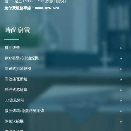
週一~週五 09:00~17:00 (例假日除外)
免付費服務專線：
0800-026-628
時尚廚電
排油煙機
倒T/靠壁式排油煙機
隱藏式排油煙機
高效能瓦斯爐
觸控式感應爐
3D旋風烤箱
微波烤箱/微蒸烤萬用爐
除氯洗碗機