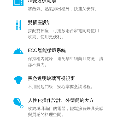
AI變速橫流扇
將蒸氣、熱氣排出櫃外，快速又安靜。
雙插座設計
搭配雙插座，可擺放兩台家電同時使用，
收納、使用更便利。
ECO智能循環系統
保持櫃內乾燥，避免孳生細菌且防黴，清
潔不費力。
黑色透明玻璃可視視窗
不用開起門板，安心掌握烹調過程。
人性化操作設計、外型簡約大方
收納琳瑯滿目的電器，輕鬆擁有兼具美感
與質感的料理空間。