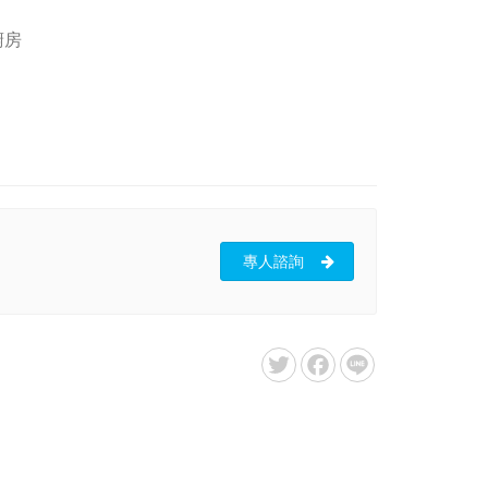
廚房
專人諮詢