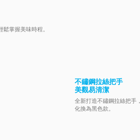
輕鬆掌握美味時程。
不鏽鋼拉絲把手
美觀易清潔
全新打造不鏽鋼拉絲把手
化換為黑色款。