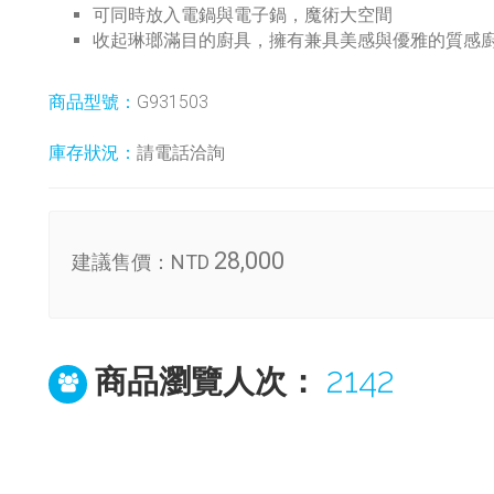
可同時放入電鍋與電子鍋，魔術大空間
收起琳瑯滿目的廚具，擁有兼具美感與優雅的質感
商品型號：
G931503
庫存狀況：
請電話洽詢
28,000
建議售價：
NTD
2142
商品瀏覽人次：