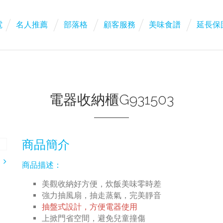
電
名人推薦
部落格
顧客服務
美味食譜
延長保
電器收納櫃G931503
商品簡介
商品描述：
美觀收納好方便，炊飯美味零時差
強力抽風扇，抽走蒸氣，完美靜音
抽盤式設計，方便電器使用
上掀門省空間，避免兒童撞傷