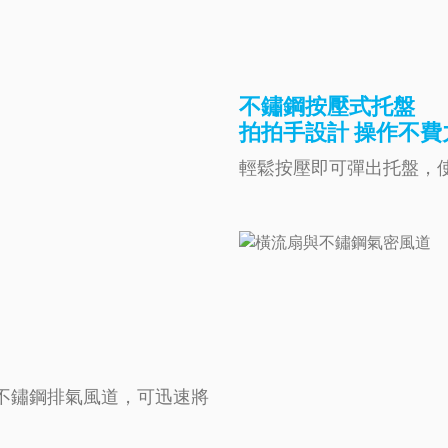
不鏽鋼按壓式托盤
拍拍手設計 操作不費
輕鬆按壓即可彈出托盤，
不鏽鋼排氣風道，可迅速將