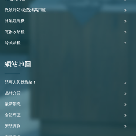
微波烤箱/微蒸烤萬用爐
除氯洗碗機
電器收納櫃
冷藏酒櫃
網站地圖
請專人與我聯絡！
品牌介紹
最新消息
食譜專區
安裝實例