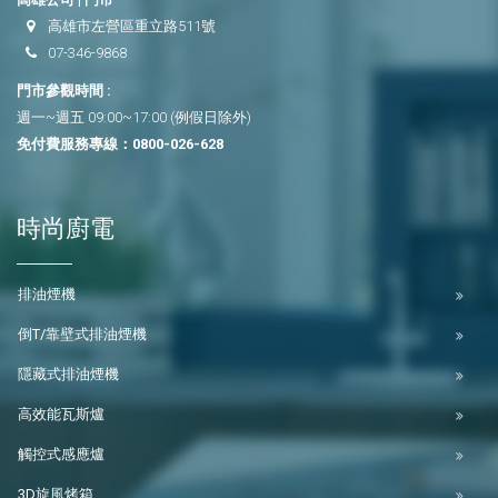
高雄市左營區重立路511號
07-346-9868
門市參觀時間 :
週一~週五 09:00~17:00 (例假日除外)
免付費服務專線：
0800-026-628
時尚廚電
排油煙機
倒T/靠壁式排油煙機
隱藏式排油煙機
高效能瓦斯爐
觸控式感應爐
3D旋風烤箱