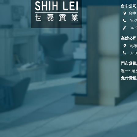
台中公司 
台中
04-
04-
高雄公司 
高雄
07-
門市參觀時
週一~週五 
免付費服