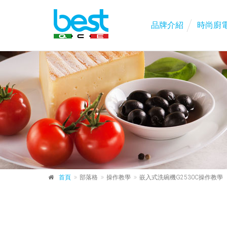
品牌介紹
時尚廚
首頁
部落格
操作教學
嵌入式洗碗機G2530C操作教學