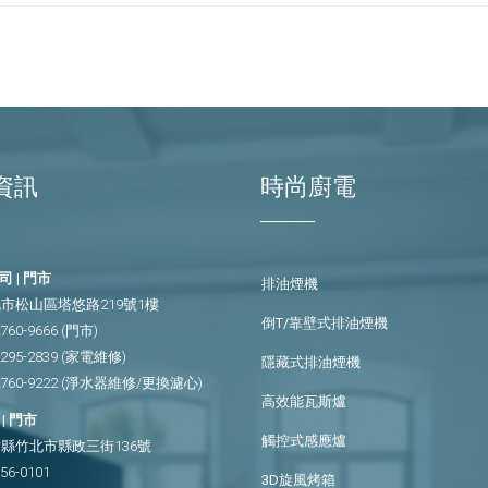
資訊
時尚廚電
 | 門市
排油煙機
市松山區塔悠路219號1樓
倒T/靠壁式排油煙機
2760-9666
(門市)
2295-2839
(家電維修)
隱藏式排油煙機
2760-9222
(淨水器維修/更換濾心)
高效能瓦斯爐
| 門市
觸控式感應爐
縣竹北市縣政三街136號
656-0101
3D旋風烤箱