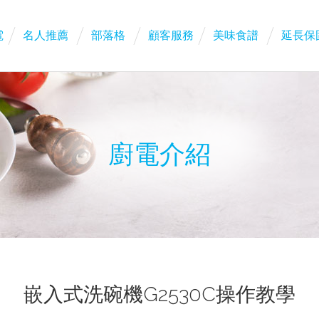
電
名人推薦
部落格
顧客服務
美味食譜
延長保
廚電介紹
嵌入式洗碗機G2530C操作教學