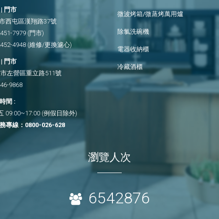
| 門市
微波烤箱/微蒸烤萬用爐
市西屯區漢翔路37號
除氯洗碗機
2451-7979
(門市)
2452-4948
(維修/更換濾心)
電器收納櫃
| 門市
冷藏酒櫃
市左營區重立路511號
346-9868
間 :
09:00~17:00 (例假日除外)
務專線：
0800-026-628
瀏覽人次
6542876