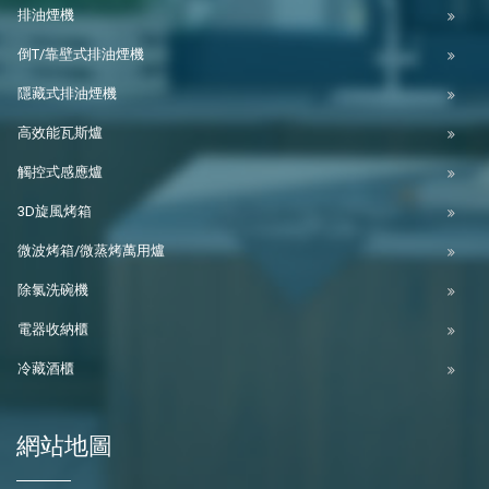
排油煙機
倒T/靠壁式排油煙機
隱藏式排油煙機
高效能瓦斯爐
觸控式感應爐
3D旋風烤箱
微波烤箱/微蒸烤萬用爐
除氯洗碗機
電器收納櫃
冷藏酒櫃
網站地圖