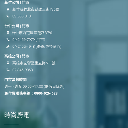
新竹公司 | 門市
新竹縣竹北市縣政三街136號
03-656-0101
台中公司 | 門市
台中市西屯區漢翔路37號
04-2451-7979
(門市)
04-2452-4948
(維修/更換濾心)
高雄公司 | 門市
高雄市左營區重立路511號
07-346-9868
門市參觀時間 :
週一~週五 09:00~17:00 (例假日除外)
免付費服務專線：
0800-026-628
時尚廚電