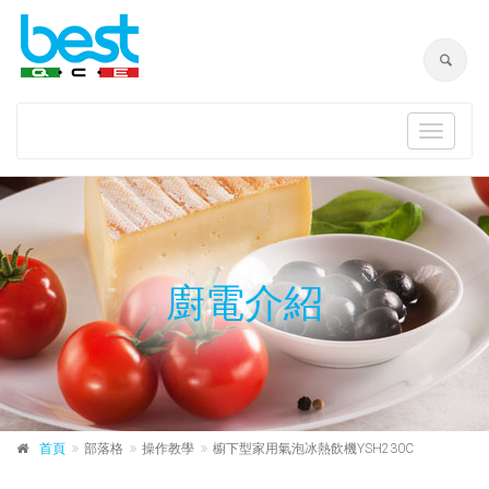
Toggle
navigat
廚電介紹
首頁
部落格
操作教學
櫥下型家用氣泡冰熱飲機YSH230C