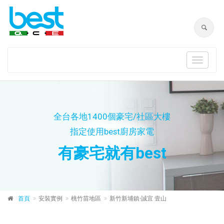
Toggle
navigat
全台各地1400個豪宅/社區大樓
指定使用best廚房家電
有豪宅就有best
首頁
安裝實例
桃竹苗地區
新竹新埔鎮-誠宜 壹山