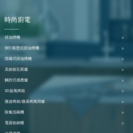
時尚廚電
排油煙機
倒T/靠壁式排油煙機
隱藏式排油煙機
高效能瓦斯爐
觸控式感應爐
3D旋風烤箱
微波烤箱/微蒸烤萬用爐
除氯洗碗機
電器收納櫃