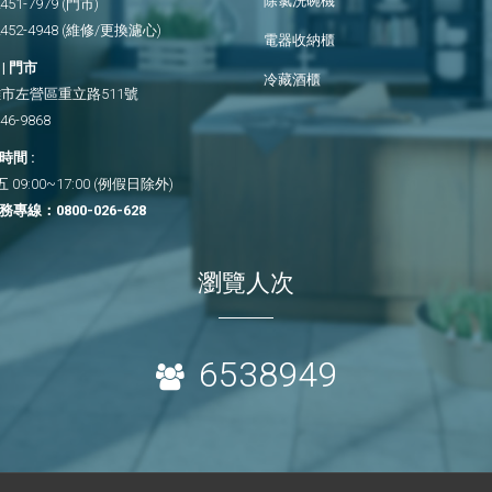
除氯洗碗機
2451-7979
(門市)
2452-4948
(維修/更換濾心)
電器收納櫃
| 門市
冷藏酒櫃
市左營區重立路511號
346-9868
間 :
09:00~17:00 (例假日除外)
務專線：
0800-026-628
瀏覽人次
6538949