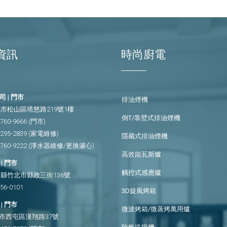
資訊
時尚廚電
 | 門市
排油煙機
市松山區塔悠路219號1樓
倒T/靠壁式排油煙機
2760-9666
(門市)
2295-2839
(家電維修)
隱藏式排油煙機
2760-9222
(淨水器維修/更換濾心)
高效能瓦斯爐
| 門市
觸控式感應爐
縣竹北市縣政三街136號
656-0101
3D旋風烤箱
| 門市
微波烤箱/微蒸烤萬用爐
市西屯區漢翔路37號