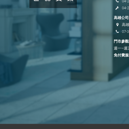
04-
04-
高雄公司 
高雄
07-
門市參觀時
週一~週五 
免付費服