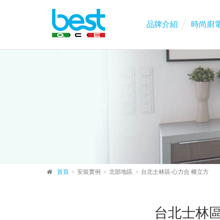
品牌介紹
時尚廚
首頁
安裝實例
北部地區
台北士林區-心力合 權立方
台北士林區