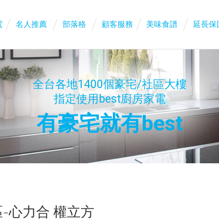
電
名人推薦
部落格
顧客服務
美味食譜
延長保
全台各地1400個豪宅/社區大樓
指定使用best廚房家電
有豪宅就有best
-心力合 權立方