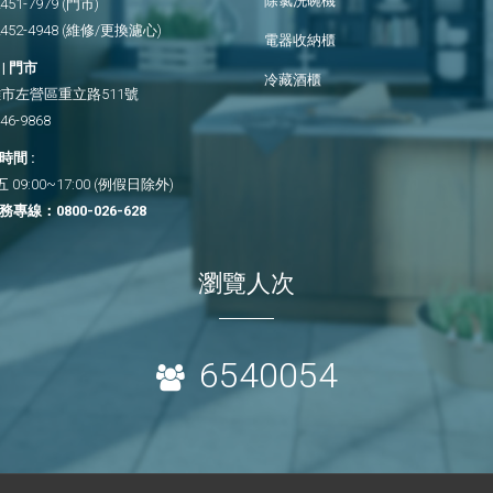
除氯洗碗機
2451-7979
(門市)
2452-4948
(維修/更換濾心)
電器收納櫃
| 門市
冷藏酒櫃
市左營區重立路511號
346-9868
間 :
09:00~17:00 (例假日除外)
務專線：
0800-026-628
瀏覽人次
6540054