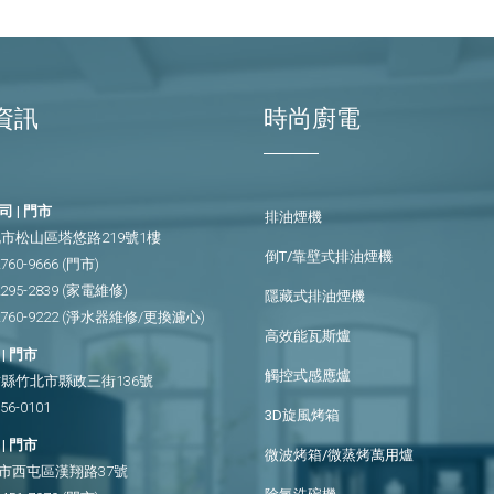
資訊
時尚廚電
 | 門市
排油煙機
市松山區塔悠路219號1樓
倒T/靠壁式排油煙機
2760-9666
(門市)
2295-2839
(家電維修)
隱藏式排油煙機
2760-9222
(淨水器維修/更換濾心)
高效能瓦斯爐
| 門市
觸控式感應爐
縣竹北市縣政三街136號
656-0101
3D旋風烤箱
| 門市
微波烤箱/微蒸烤萬用爐
市西屯區漢翔路37號