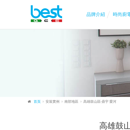
品牌介紹
時尚廚
首頁
安裝實例
南部地區
高雄鼓山區-鼎宇 愛河
高雄鼓山