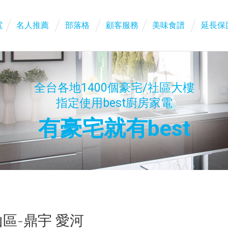
電
名人推薦
部落格
顧客服務
美味食譜
延長保
全台各地1400個豪宅/社區大樓
指定使用best廚房家電
有豪宅就有best
區-鼎宇 愛河