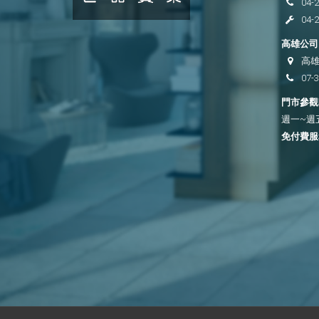
04-
04-
高雄公司 
高雄
07-
門市參觀時
週一~週五 
免付費服