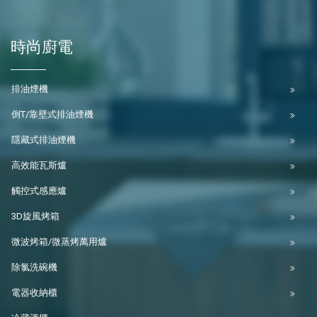
時尚廚電
排油煙機
倒T/靠壁式排油煙機
隱藏式排油煙機
高效能瓦斯爐
觸控式感應爐
3D旋風烤箱
微波烤箱/微蒸烤萬用爐
除氯洗碗機
電器收納櫃