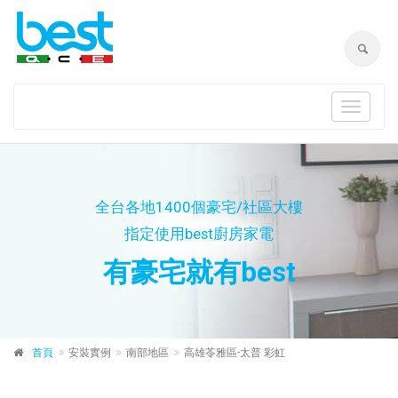
Toggle
navigat
全台各地1400個豪宅/社區大樓
指定使用best廚房家電
有豪宅就有best
首頁
安裝實例
南部地區
高雄苓雅區-太普 彩虹