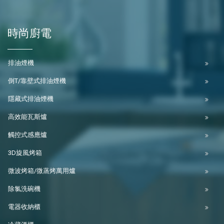
時尚廚電
排油煙機
倒T/靠壁式排油煙機
隱藏式排油煙機
高效能瓦斯爐
觸控式感應爐
3D旋風烤箱
微波烤箱/微蒸烤萬用爐
除氯洗碗機
電器收納櫃