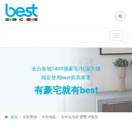
Toggle
navigat
全台各地1400個豪宅/社區大樓
指定使用best廚房家電
有豪宅就有best
首頁
安裝實例
中部地區
台中北屯區-豐璽 伊集院