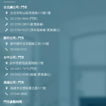
台北總公司 | 門市
台北市松山區塔悠路219號1樓
02-2760-9666
(門市)
02-2295-2839
(家電維修)
02-2760-9222
(淨水器維修/更換濾心)
新竹公司 | 門市
新竹縣竹北市縣政三街136號
03-656-0101
台中公司 | 門市
台中市西屯區漢翔路37號
04-2451-7979
(門市)
04-2452-4948
(維修/更換濾心)
高雄公司 | 門市
高雄市左營區重立路511號
07-346-9868
門市參觀時間 :