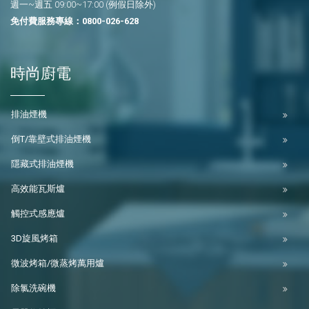
週一~週五 09:00~17:00 (例假日除外)
免付費服務專線：
0800-026-628
時尚廚電
排油煙機
倒T/靠壁式排油煙機
隱藏式排油煙機
高效能瓦斯爐
觸控式感應爐
3D旋風烤箱
微波烤箱/微蒸烤萬用爐
除氯洗碗機