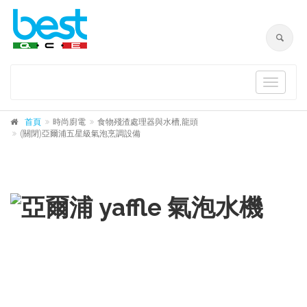
Toggle
navigat
首頁
時尚廚電
食物殘渣處理器與水槽,龍頭
(關閉)亞爾浦五星級氣泡烹調設備