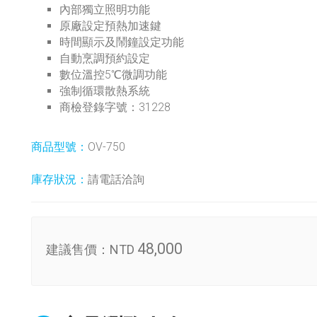
內部獨立照明功能
原廠設定預熱加速鍵
時間顯示及鬧鐘設定功能
自動烹調預約設定
數位溫控5℃微調功能
強制循環散熱系統
商檢登錄字號：31228
商品型號：
OV-750
庫存狀況：
請電話洽詢
48,000
建議售價：
NTD