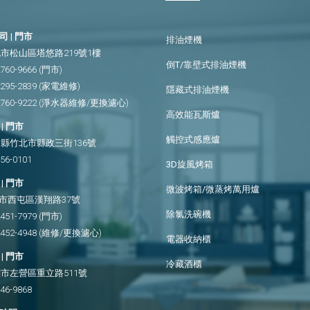
 | 門市
排油煙機
市松山區塔悠路219號1樓
倒T/靠壁式排油煙機
2760-9666
(門市)
2295-2839
(家電維修)
隱藏式排油煙機
2760-9222
(淨水器維修/更換濾心)
高效能瓦斯爐
| 門市
觸控式感應爐
縣竹北市縣政三街136號
656-0101
3D旋風烤箱
| 門市
微波烤箱/微蒸烤萬用爐
市西屯區漢翔路37號
除氯洗碗機
2451-7979
(門市)
2452-4948
(維修/更換濾心)
電器收納櫃
| 門市
冷藏酒櫃
市左營區重立路511號
346-9868