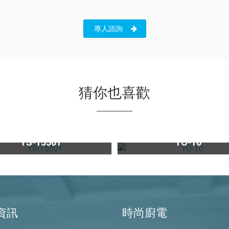
專人諮詢
猜你也喜歡
面型商用氣泡水機YS-15501
外出型淨水器YO-10
YS-15501
YO-10
資訊
時尚廚電