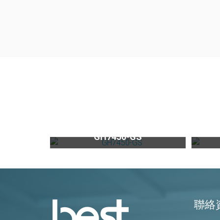
黑玻雙口高效能瓦斯爐GH7450-GS
檯
GH7450-GS
聯絡