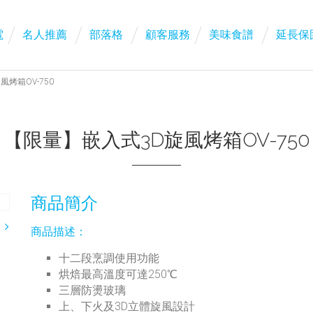
電
名人推薦
部落格
顧客服務
美味食譜
延長保
烤箱OV-750
【限量】嵌入式3D旋風烤箱OV-750
商品簡介
商品描述：
十二段烹調使用功能
烘焙最高溫度可達250℃
三層防燙玻璃
上、下火及3D立體旋風設計