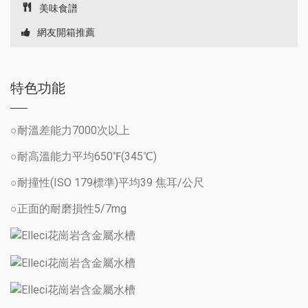
美味食譜
網友開箱推薦
特色功能
○耐溫差能力7000次以上
○耐高溫能力平均650℉(345℃)
○耐撞性(ISO 179標準)平均39 焦耳/公尺
○正面的耐磨損性5/7mg