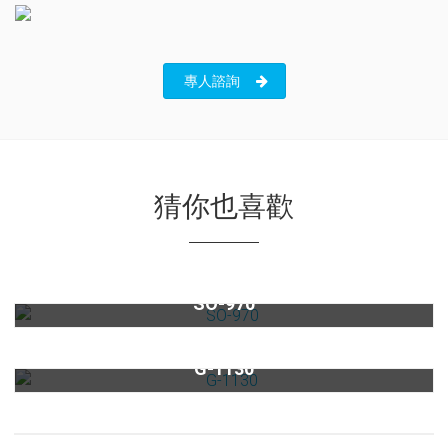
專人諮詢
猜你也喜歡
【限量】智慧型蒸烤爐SO-970
SO-970
雙口感應IH爐G-1130
G-1130
best電動真空開瓶器