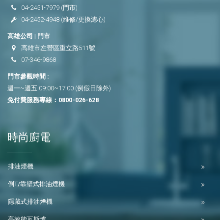
04-2451-7979
(門市)
04-2452-4948
(維修/更換濾心)
高雄公司 | 門市
高雄市左營區重立路511號
07-346-9868
門市參觀時間 :
週一~週五 09:00~17:00 (例假日除外)
免付費服務專線：
0800-026-628
時尚廚電
排油煙機
倒T/靠壁式排油煙機
隱藏式排油煙機
高效能瓦斯爐