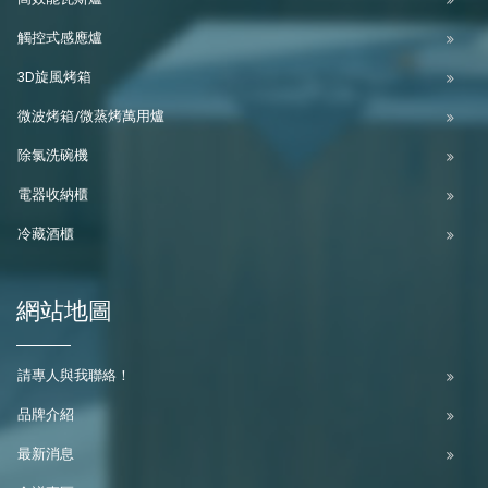
觸控式感應爐
3D旋風烤箱
微波烤箱/微蒸烤萬用爐
除氯洗碗機
電器收納櫃
冷藏酒櫃
網站地圖
請專人與我聯絡！
品牌介紹
最新消息