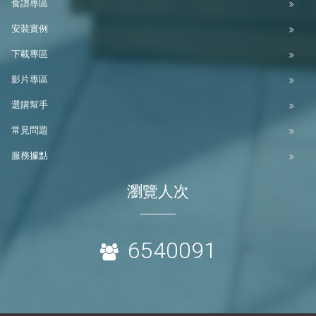
食譜專區
安裝實例
下載專區
影片專區
選購幫手
常見問題
服務據點
瀏覽人次
6540091