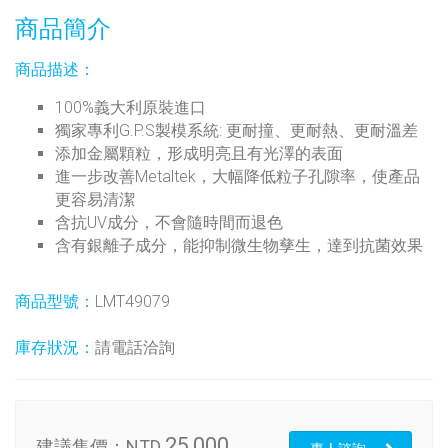
商品簡介
商品描述：
100%義大利原裝進口
獨家專利G.P.S製模系統: 更耐撞、更耐熱、更耐溫差
添加金屬顆粒，形成明亮且有光澤的表面
進一步改善Metaltek，大幅降低粒子孔隙率，使產品
更容易清潔
含抗UV成分，不會隨時間而退色
含有銀離子成分，能抑制微生物孳生，達到抗菌效果
商品型號：
LMT49079
庫存狀況：
請電話洽詢
25,000
建議售價：
NTD