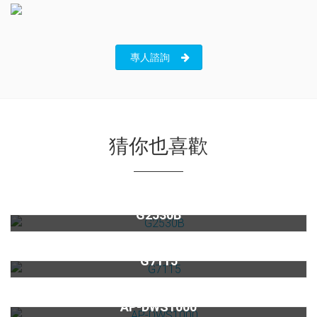
專人諮詢
猜你也喜歡
220V嵌入式洗碗機G2530B
G2530B
馬卡龍酒櫃 G7115
G7115
美國系列家用櫥下型二道式淨水器AP-DWS1000
AP-DWS1000