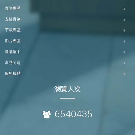
食譜專區
安裝實例
下載專區
影片專區
選購幫手
常見問題
服務據點
瀏覽人次
6540435