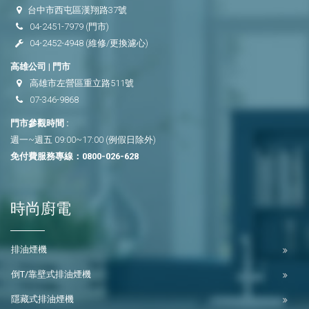
台中市西屯區漢翔路37號
04-2451-7979
(門市)
04-2452-4948
(維修/更換濾心)
高雄公司 | 門市
高雄市左營區重立路511號
07-346-9868
門市參觀時間 :
週一~週五 09:00~17:00 (例假日除外)
免付費服務專線：
0800-026-628
時尚廚電
排油煙機
倒T/靠壁式排油煙機
隱藏式排油煙機