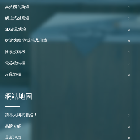
高效能瓦斯爐
觸控式感應爐
3D旋風烤箱
微波烤箱/微蒸烤萬用爐
除氯洗碗機
電器收納櫃
冷藏酒櫃
網站地圖
請專人與我聯絡！
品牌介紹
最新消息