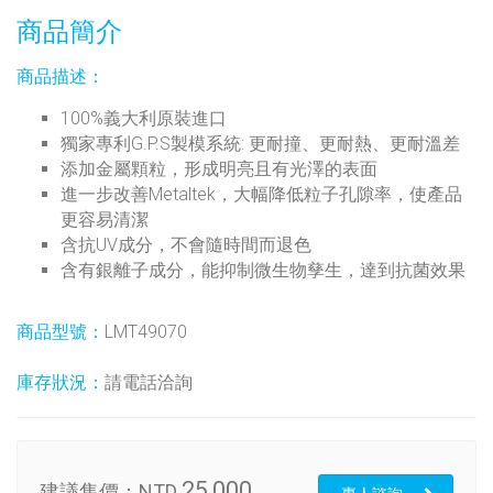
商品簡介
商品描述：
100%義大利原裝進口
獨家專利G.P.S製模系統: 更耐撞、更耐熱、更耐溫差
添加金屬顆粒，形成明亮且有光澤的表面
進一步改善Metaltek，大幅降低粒子孔隙率，使產品
更容易清潔
含抗UV成分，不會隨時間而退色
含有銀離子成分，能抑制微生物孳生，達到抗菌效果
商品型號：
LMT49070
庫存狀況：
請電話洽詢
25,000
建議售價：
NTD