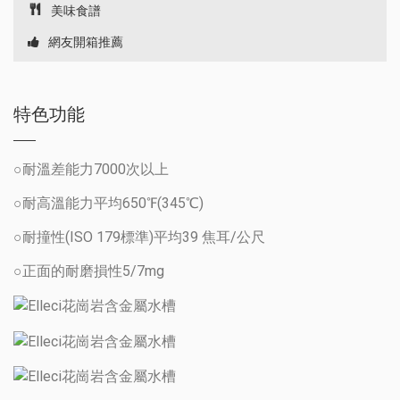
美味食譜
網友開箱推薦
特色功能
○耐溫差能力7000次以上
○耐高溫能力平均650℉(345℃)
○耐撞性(ISO 179標準)平均39 焦耳/公尺
○正面的耐磨損性5/7mg