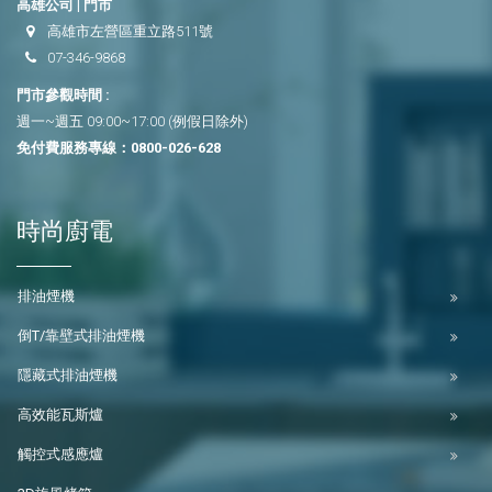
高雄公司 | 門市
高雄市左營區重立路511號
07-346-9868
門市參觀時間 :
週一~週五 09:00~17:00 (例假日除外)
免付費服務專線：
0800-026-628
時尚廚電
排油煙機
倒T/靠壁式排油煙機
隱藏式排油煙機
高效能瓦斯爐
觸控式感應爐