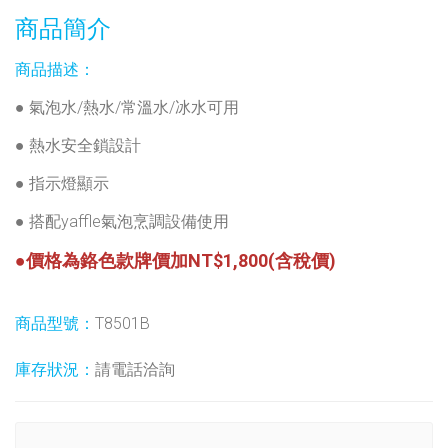
商品簡介
商品描述：
● 氣泡水/熱水/常溫水/冰水可用
● 熱水安全鎖設計
● 指示燈顯示
● 搭配yaffle氣泡烹調設備使用
●價格為鉻色款牌價加NT$1,800(含稅價)
商品型號：
T8501B
庫存狀況：
請電話洽詢