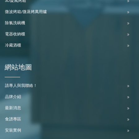
3D旋風烤箱
微波烤箱/微蒸烤萬用爐
除氯洗碗機
電器收納櫃
冷藏酒櫃
網站地圖
請專人與我聯絡！
品牌介紹
最新消息
食譜專區
安裝實例