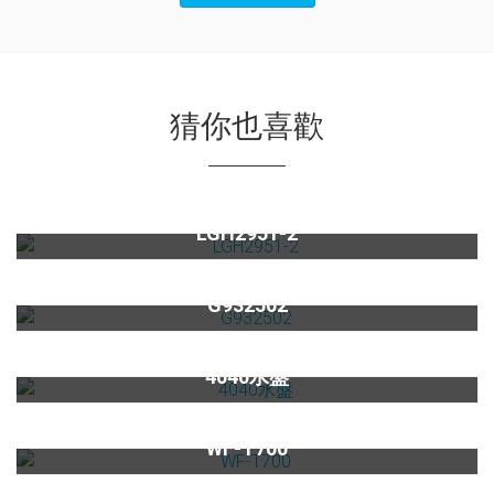
猜你也喜歡
【限量】黑玻不鏽鋼外框雙口高效能瓦斯爐LGH2951-2
LGH2951-2
(限量)電器收納櫃G931502
G932502
4040水盤(含洗杯功能)
4040水盤
前置淨水器WF-T700
WF-T700