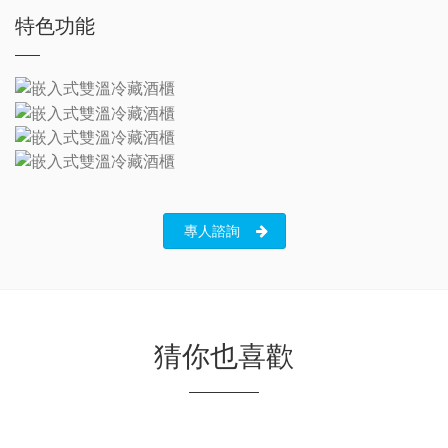
特色功能
專人諮詢
猜你也喜歡
(限量)嵌入式三口電陶爐 E2861