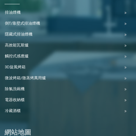
排油煙機
倒T/靠壁式排油煙機
隱藏式排油煙機
高效能瓦斯爐
觸控式感應爐
3D旋風烤箱
微波烤箱/微蒸烤萬用爐
除氯洗碗機
電器收納櫃
冷藏酒櫃
網站地圖