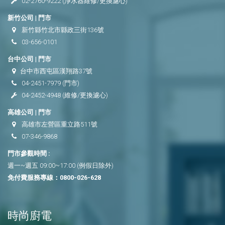
02-2760-9222
(淨水器維修/更換濾心)
新竹公司 | 門市
新竹縣竹北市縣政三街136號
03-656-0101
台中公司 | 門市
台中市西屯區漢翔路37號
04-2451-7979
(門市)
04-2452-4948
(維修/更換濾心)
高雄公司 | 門市
高雄市左營區重立路511號
07-346-9868
門市參觀時間 :
週一~週五 09:00~17:00 (例假日除外)
免付費服務專線：
0800-026-628
時尚廚電