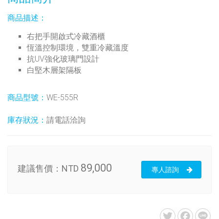
商品描述：
右把手開啟式冷藏酒櫃
恆溫控制環境，雙重冷藏溫度
抗UV強化玻璃門設計
白堅木層架隔板
商品型號：
WE-555R
庫存狀況：
請電話洽詢
89,000
建議售價：
NTD
專人諮詢