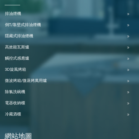
排油煙機
倒T/靠壁式排油煙機
隱藏式排油煙機
高效能瓦斯爐
觸控式感應爐
3D旋風烤箱
微波烤箱/微蒸烤萬用爐
除氯洗碗機
電器收納櫃
冷藏酒櫃
網站地圖