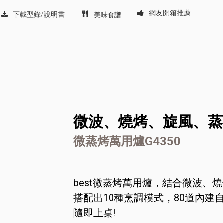
網友開箱推薦
下載型錄/說明書
美味食譜
微波、燒烤、旋風、蒸氣 Al
微蒸烤萬用爐G4350
best微蒸烤萬用爐，結合微波、
搭配出10種烹調模式，80道內建自動
隨即上桌!