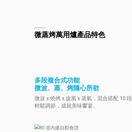
微蒸烤萬用爐產品特色
多段複合式功能
微波、蒸、烤隨心所欲
微波 x 燒烤 x 旋風 x 蒸氣，混合搭配 
輕鬆調節，成就美味饗宴。