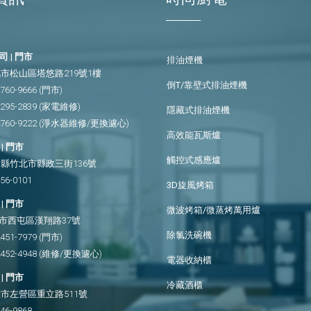
 | 門市
排油煙機
市松山區塔悠路219號1樓
倒T/靠壁式排油煙機
2760-9666
(門市)
2295-2839
(家電維修)
隱藏式排油煙機
2760-9222
(淨水器維修/更換濾心)
高效能瓦斯爐
| 門市
觸控式感應爐
縣竹北市縣政三街136號
656-0101
3D旋風烤箱
| 門市
微波烤箱/微蒸烤萬用爐
市西屯區漢翔路37號
除氯洗碗機
2451-7979
(門市)
2452-4948
(維修/更換濾心)
電器收納櫃
| 門市
冷藏酒櫃
市左營區重立路511號
346-9868