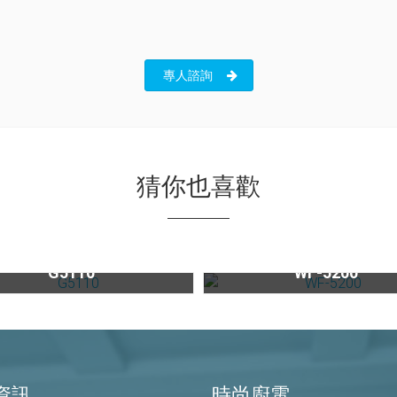
專人諮詢
猜你也喜歡
嵌入式3D旋風烤箱G5110
商用型雙進雙出大流量淨水器WF-
G5110
WF-5200
資訊
時尚廚電