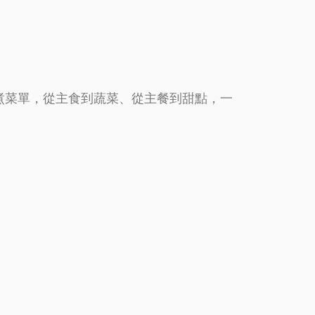
非蒸煮菜單，從主食到蔬菜、從主餐到甜點，一