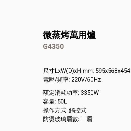
微蒸烤萬用爐
G4350
尺寸LxW(D)xH mm: 595x568x454
電壓/頻率: 220V/60Hz
額定消耗功率: 3350W
容量: 50L
操作方式: 觸控式
防燙玻璃層數: 三層