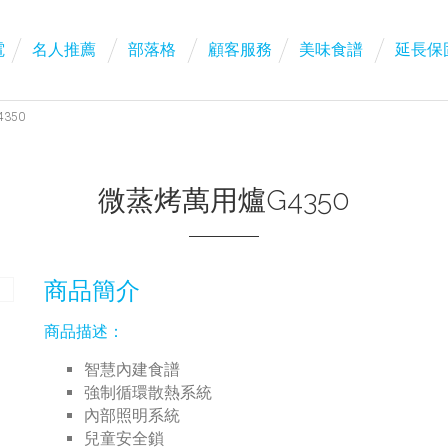
電
名人推薦
部落格
顧客服務
美味食譜
延長保
350
微蒸烤萬用爐G4350
商品簡介
商品描述：
智慧內建食譜
強制循環散熱系統
內部照明系統
兒童安全鎖