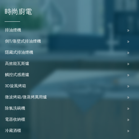
時尚廚電
排油煙機
倒T/靠壁式排油煙機
隱藏式排油煙機
高效能瓦斯爐
觸控式感應爐
3D旋風烤箱
微波烤箱/微蒸烤萬用爐
除氯洗碗機
電器收納櫃
冷藏酒櫃