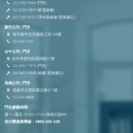
02-2760-9666
(門市)
02-2295-2839
(家電維修)
02-2760-9222
(淨水器維修/更換濾心)
新竹公司 | 門市
新竹縣竹北市縣政三街136號
03-656-0101
台中公司 | 門市
台中市西屯區漢翔路37號
04-2451-7979
(門市)
04-2452-4948
(維修/更換濾心)
高雄公司 | 門市
高雄市左營區重立路511號
07-346-9868
門市參觀時間 :
週一~週五 09:00~17:00 (例假日除外)
免付費服務專線：
0800-026-628