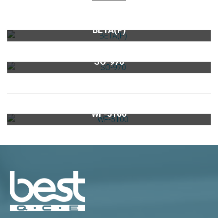
【限量】靠壁式倒T排油煙機BETA(P) (120cm)
BETA(P)
【限量】智慧型蒸烤爐SO-970
SO-970
best排油煙機濾油網專區
商用型單進單出大流量淨水器WF-5100
WF-5100