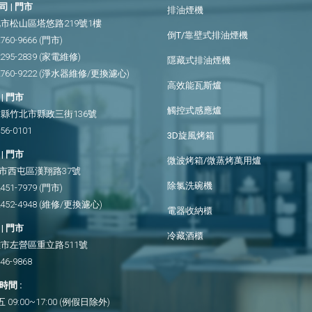
 | 門市
排油煙機
市松山區塔悠路219號1樓
倒T/靠壁式排油煙機
2760-9666
(門市)
2295-2839
(家電維修)
隱藏式排油煙機
2760-9222
(淨水器維修/更換濾心)
高效能瓦斯爐
| 門市
觸控式感應爐
縣竹北市縣政三街136號
656-0101
3D旋風烤箱
| 門市
微波烤箱/微蒸烤萬用爐
市西屯區漢翔路37號
除氯洗碗機
2451-7979
(門市)
2452-4948
(維修/更換濾心)
電器收納櫃
| 門市
冷藏酒櫃
市左營區重立路511號
346-9868
間 :
09:00~17:00 (例假日除外)