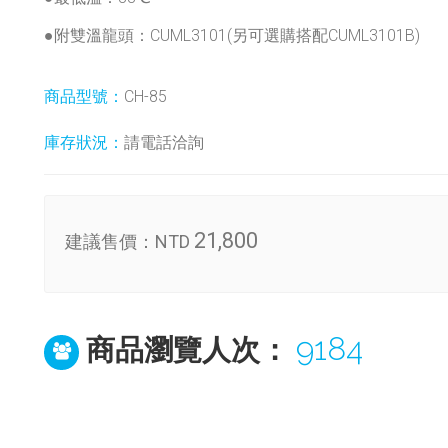
●附雙溫龍頭：
CUML3101
(另可選購搭配CUML3101B)
商品型號：
CH-85
庫存狀況：
請電話洽詢
21,800
建議售價：
NTD
9184
商品瀏覽人次：