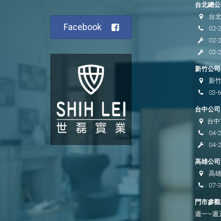
台北總公司
台北
Facebook
02-
02-
02-
新竹公司 
新竹
03-
台中公司 
台中
04-
04-
高雄公司 
高雄
07-
門市參觀時
週一~週五 