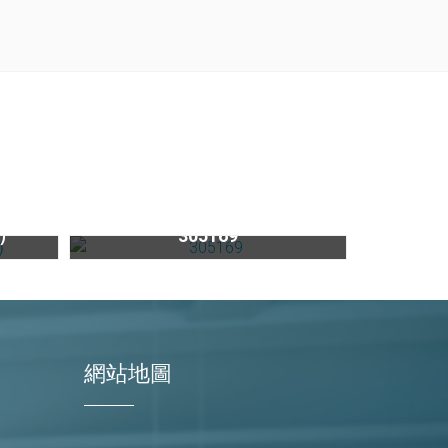
UVC紫外線殺菌器UVC120（含止水功能）
(限量)HAMAT鉻色鵝頸弧形伸縮水龍頭305169
能）
305169
網站地圖