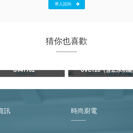
專人諮詢
猜你也喜歡
(限量)電器收納櫃G941702
G941702
UVC120（含止水功
資訊
時尚廚電