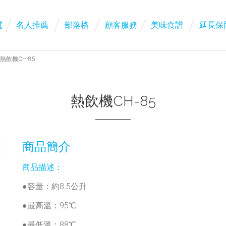
電
名人推薦
部落格
顧客服務
美味食譜
延長保
熱飲機CH-85
熱飲機CH-85
商品簡介
商品描述：
●容量：約8.5公升
●最高溫：95℃
●最低溫：88℃