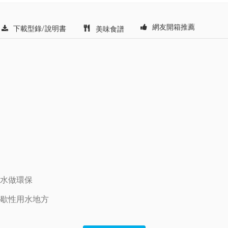
網友開箱推薦
下載型錄/說明書
美味食譜
省水做環保
間歇性用水地方