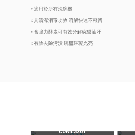
○適用於所有洗碗機
○具清潔消毒功效 溶解快速不殘留
○含強力酵素可有效分解碗盤油汙
○有效去除污漬 碗盤璀璨光亮
三溫龍頭CUML3201
CUML3201