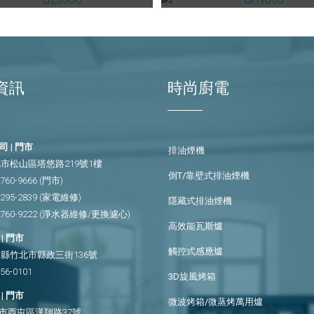
資訊
時尚廚電
 | 門市
排油煙機
市松山區塔悠路219號1樓
倒T/靠壁式排油煙機
2760-9666
(門市)
2295-2839
(家電維修)
隱藏式排油煙機
2760-9222
(淨水器維修/更換濾心)
高效能瓦斯爐
| 門市
觸控式感應爐
縣竹北市縣政三街136號
656-0101
3D旋風烤箱
| 門市
微波烤箱/微蒸烤萬用爐
市西屯區漢翔路37號