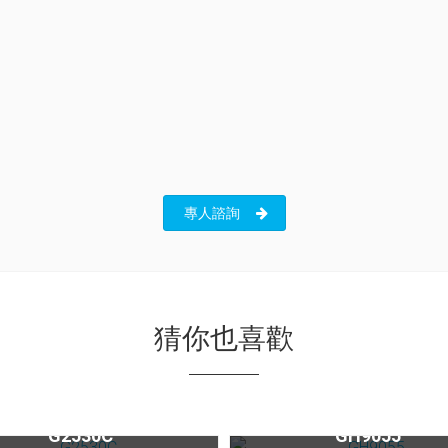
專人諮詢
猜你也喜歡
嵌入式洗碗機G2530C
黑玻三口高效能瓦斯爐GH90
G2530C
GH9055