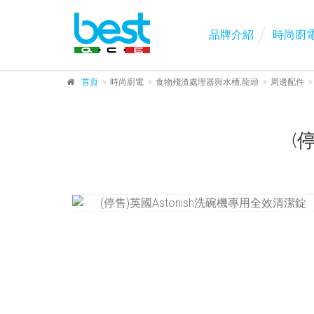
品牌介紹
時尚廚
首頁
時尚廚電
食物殘渣處理器與水槽,龍頭
周邊配件
(