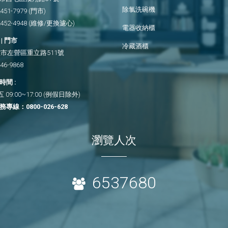
除氯洗碗機
2451-7979
(門市)
2452-4948
(維修/更換濾心)
電器收納櫃
| 門市
冷藏酒櫃
市左營區重立路511號
346-9868
間 :
09:00~17:00 (例假日除外)
務專線：
0800-026-628
瀏覽人次
6537680