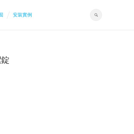
固
安裝實例
潔錠