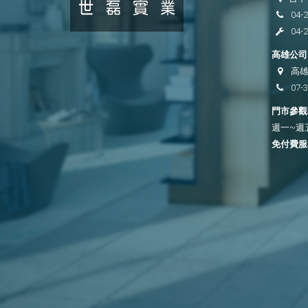
04-
04-
高雄公司 
高雄
07-
門市參觀時
週一~週五 
免付費服