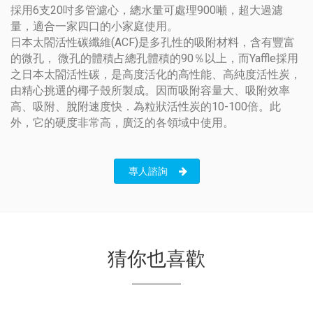
採用6支20吋多管濾心，總水量可處理900噸，超大過濾
量，適合一家四口的小家庭使用。
日本太閤活性碳纖維(ACF)是多孔性的吸附材料，含有豐富
的微孔， 微孔的體積占總孔體積的90％以上，而Yaffle採用
之日本太閤活性碳，是高度活化的高性能、高純度活性炭，
由精心挑選的椰子殼所製成。因而吸附容量大、吸附效率
高、吸附、脫附速度快．為粒狀活性炭的10-100倍。此
外，它的硬度非常高，廣泛的各領域中使用。
專人諮詢
猜你也喜歡
電器收納櫃G932503