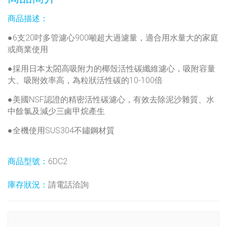
商品描述：
●6支20吋多管濾心900噸超大過濾量，適合用水量大的家庭
或商業使用
●採用日本太閤高吸附力的椰殼活性碳纖維濾心，吸附容量
大、吸附效率高，為粒狀活性碳的10-100倍
●美國NSF認證的精密活性碳濾心，有效去除泥沙雜質、水
中餘氯及減少三鹵甲烷產生
●全機使用SUS304不鏽鋼材質
商品型號：
6DC2
庫存狀況：
請電話洽詢