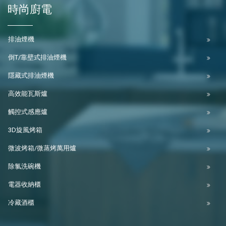
時尚廚電
排油煙機
倒T/靠壁式排油煙機
隱藏式排油煙機
高效能瓦斯爐
觸控式感應爐
3D旋風烤箱
微波烤箱/微蒸烤萬用爐
除氯洗碗機
電器收納櫃
冷藏酒櫃