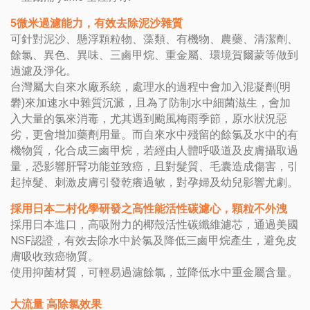
5微米過濾能力，有效去除泥沙雜質
可針對泥沙、懸浮顆粒物、藻類、有機物、農藥、清潔劑、
餘氯、異色、異味、三鹵甲烷、重金屬、環境賀爾蒙等做到
過濾及淨化。
台灣屬大自來水廠系統，處理水的過程中會加入混凝劑(明
礬)來加速水中雜質沉澱，且為了防制水中細菌滋生，會加
入大量的氯來消毒，尤其遇到颱風梅雨季節，原水狀況惡
劣，更會增加藥劑用量。而自來水中殘留的餘氯及水中的有
機物質，化合成三鹵甲烷，若經由人體呼吸道及皮膚攝取過
量，恐影響肝腎功能並致癌，且對髮質、毛囊造成傷害，引
起掉髮、刺激皮膚引發乾癢過敏，對孕婦及幼兒影響尤劇。
採用日本二村化學研發之高性能活性碳濾心，顆粒不外洩
採用日本進口，高吸附力的椰殼活性碳纖維濾芯，通過美國
NSF認證，有效去除水中於氯及降低三鹵甲烷產生，避免皮
膚吸收致癌物質。
使用抑菌材質，可輕易過濾餘氯，並降低水中重金屬含量。
大流量 高除氯效果