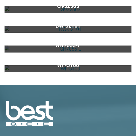
G932503
220V全嵌式洗碗機DW-32101
DW-32101
黑玻三口高效能瓦斯爐GH7055-L
GH7055-L
商用型單進單出大流量淨水器WF-5100
WF-5100