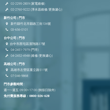
02-2295-2839
(家電維修)
02-2760-9222
(淨水器維修/更換濾心)
新竹公司 | 門市
新竹縣竹北市縣政三街136號
03-656-0101
台中公司 | 門市
台中市西屯區漢翔路37號
04-2451-7979
(門市)
04-2452-4948
(維修/更換濾心)
高雄公司 | 門市
高雄市左營區重立路511號
07-346-9868
門市參觀時間 :
週一~週五 09:00~17:00 (例假日除外)
免付費服務專線：
0800-026-628