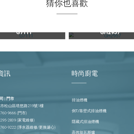
猜你也喜歡
馬卡龍酒櫃 G7111
不鏽鋼雙口高效能瓦斯爐GH29
G7111
GH2957
資訊
時尚廚電
 | 門市
排油煙機
市松山區塔悠路219號1樓
倒T/靠壁式排油煙機
2760-9666
(門市)
2295-2839
(家電維修)
隱藏式排油煙機
2760-9222
(淨水器維修/更換濾心)
高效能瓦斯爐