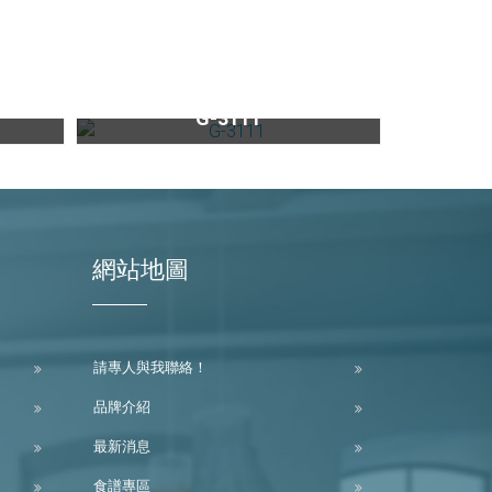
57
ONE TOUCH智能分離式倒T抽油煙機G-3111
G-3111
網站地圖
請專人與我聯絡！
品牌介紹
最新消息
食譜專區