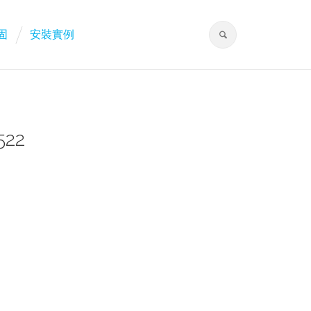
固
安裝實例
22