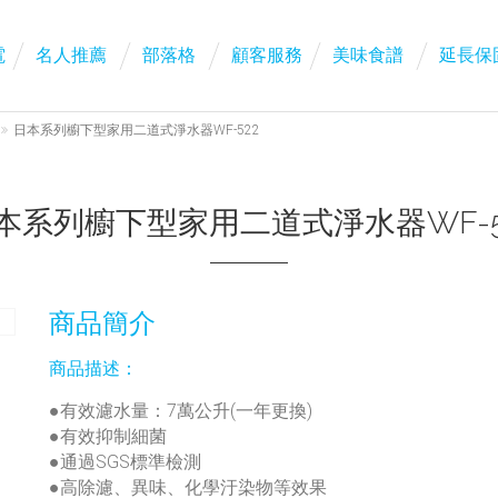
電
名人推薦
部落格
顧客服務
美味食譜
延長保
日本系列櫥下型家用二道式淨水器WF-522
本系列櫥下型家用二道式淨水器WF-5
商品簡介
商品描述：
●有效濾水量：7萬公升(一年更換)
●有效抑制細菌
●通過SGS標準檢測
●高除濾、異味、化學汙染物等效果