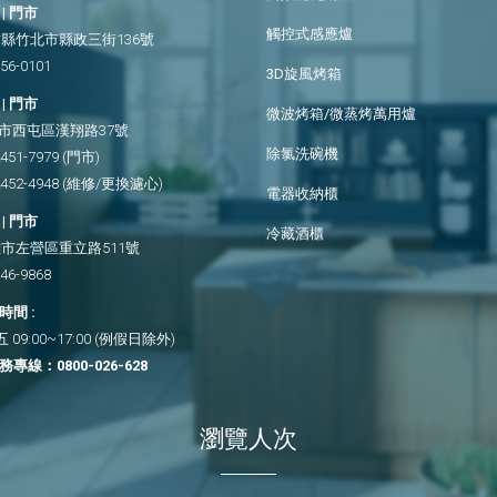
| 門市
觸控式感應爐
縣竹北市縣政三街136號
656-0101
3D旋風烤箱
| 門市
微波烤箱/微蒸烤萬用爐
市西屯區漢翔路37號
除氯洗碗機
2451-7979
(門市)
2452-4948
(維修/更換濾心)
電器收納櫃
| 門市
冷藏酒櫃
市左營區重立路511號
346-9868
間 :
09:00~17:00 (例假日除外)
務專線：
0800-026-628
瀏覽人次