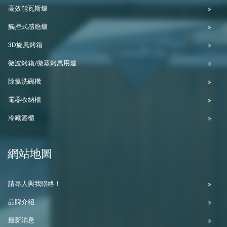
高效能瓦斯爐
觸控式感應爐
3D旋風烤箱
微波烤箱/微蒸烤萬用爐
除氯洗碗機
電器收納櫃
冷藏酒櫃
網站地圖
請專人與我聯絡！
品牌介紹
最新消息