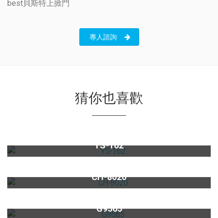
best貝斯特上掀門
專人諮詢
猜你也喜歡
檯面型家用商用氣泡水機YS-162
YS-162
熱飲機CH-8020
CH-8020
時光自動真空寶(富貴紅)G9565
G9565