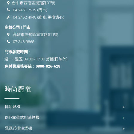
台中市西屯區漢翔路37號
04-2451-7979
(門市)
04-2452-4948
(維修/更換濾心)
高雄公司 | 門市
高雄市左營區重立路511號
07-346-9868
門市參觀時間 :
週一~週五 09:00~17:00 (例假日除外)
免付費服務專線：
0800-026-628
時尚廚電
排油煙機
倒T/靠壁式排油煙機
隱藏式排油煙機