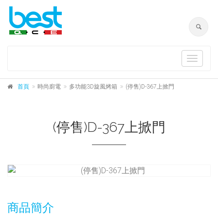
Toggle
navigat
首頁
時尚廚電
多功能3D旋風烤箱
(停售)D-367上掀門
(停售)D-367上掀門
商品簡介