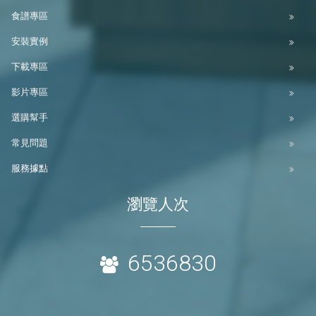
食譜專區
安裝實例
下載專區
影片專區
選購幫手
常見問題
服務據點
瀏覽人次
6536830