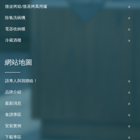
微波烤箱/微蒸烤萬用爐
除氯洗碗機
電器收納櫃
冷藏酒櫃
網站地圖
請專人與我聯絡！
品牌介紹
最新消息
食譜專區
安裝實例
下載專區