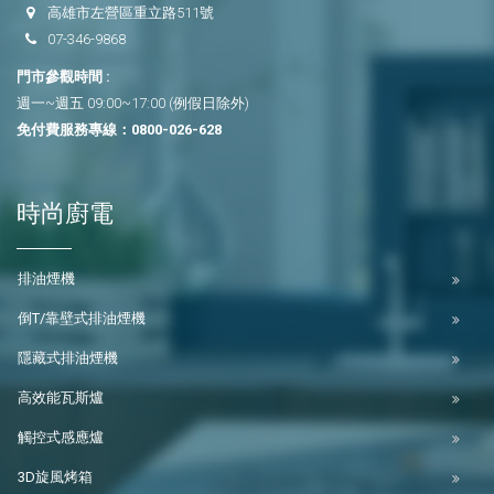
高雄市左營區重立路511號
07-346-9868
門市參觀時間 :
週一~週五 09:00~17:00 (例假日除外)
免付費服務專線：
0800-026-628
時尚廚電
排油煙機
倒T/靠壁式排油煙機
隱藏式排油煙機
高效能瓦斯爐
觸控式感應爐
3D旋風烤箱