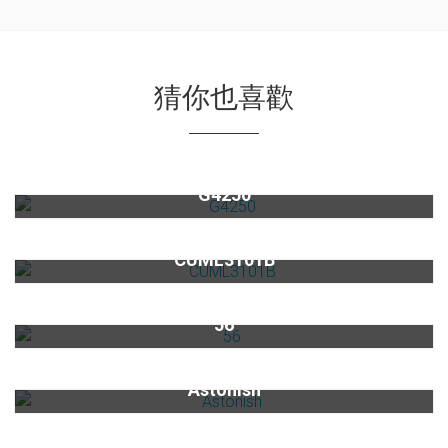
猜你也喜歡
微波烤箱G4250
G4250
雙溫龍頭CUML3101B
CUML3101B
美國insinkerator食物殘渣處理機 56
56
英國Astonish茶漬去垢霸
Astonish