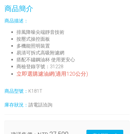
商品簡介
商品描述：
排風降噪尖端靜音技術
按壓式操控面板
多機能照明裝置
易清可拆式高吸附濾網
搭配不鏽鋼油杯 使用更安心
商檢登錄字號：31228
立即選購濾油網(適用120公分)
商品型號：
K181T
庫存狀況：
請電話洽詢