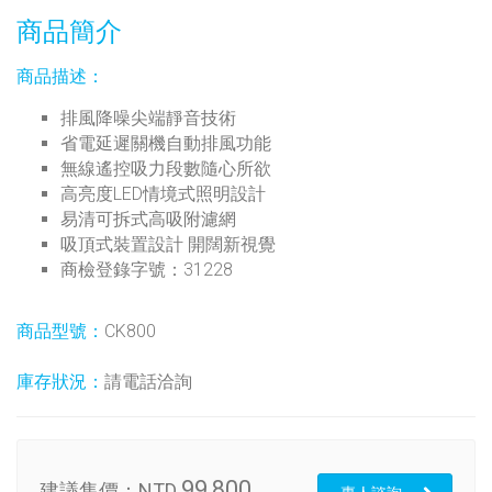
商品簡介
商品描述：
排風降噪尖端靜音技術
省電延遲關機自動排風功能
無線遙控吸力段數隨心所欲
高亮度LED情境式照明設計
易清可拆式高吸附濾網
吸頂式裝置設計 開闊新視覺
商檢登錄字號：31228
商品型號：
CK800
庫存狀況：
請電話洽詢
99,800
建議售價：
NTD