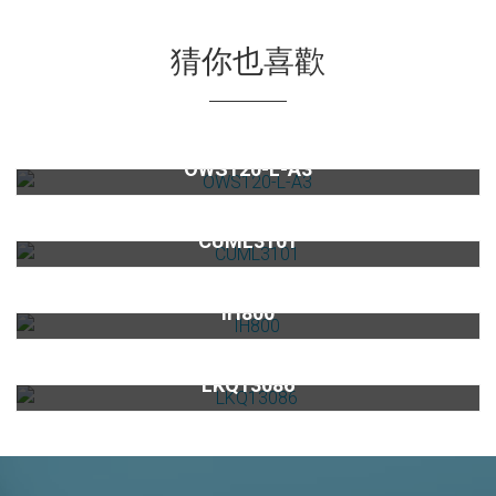
猜你也喜歡
美國系列家用櫥下型式淨水器OWS120-L-A3
OWS120-L-A3
雙溫龍頭CUML3101
CUML3101
四口感應爐IH800
IH800
Elleci陶瓷奈米花崗岩水槽Quadra130(黑)
LKQ13086