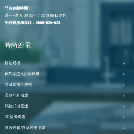
門市參觀時間 :
週一~週五 09:00~17:00 (例假日除外)
免付費服務專線：
0800-026-628
時尚廚電
排油煙機
倒T/靠壁式排油煙機
隱藏式排油煙機
高效能瓦斯爐
觸控式感應爐
3D旋風烤箱
微波烤箱/微蒸烤萬用爐