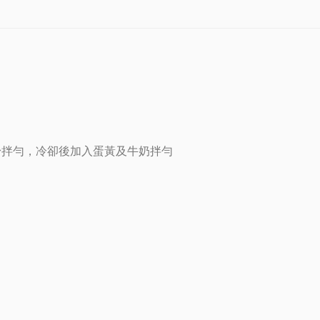
粉拌勻，冷卻後加入蛋黃及牛奶拌勻