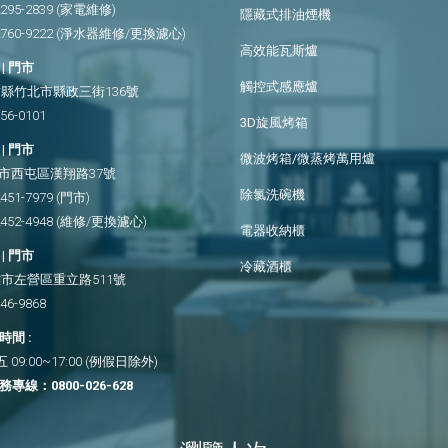
2295-2839
(家電維修)
隱藏式排油煙機
2760-9222
(淨水器維修/更換濾心)
高效能瓦斯爐
| 門市
觸控式感應爐
縣竹北市縣政三街136號
656-0101
3D旋風烤箱
| 門市
微波烤箱/微蒸烤萬用爐
市西屯區漢翔路37號
除氯洗碗機
2451-7979
(門市)
2452-4948
(維修/更換濾心)
電器收納櫃
| 門市
冷藏酒櫃
市左營區重立路511號
346-9868
間 :
09:00~17:00 (例假日除外)
務專線：
0800-026-628