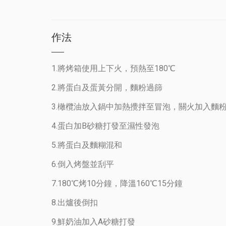
作法
1.將烤箱使用上下火，預熱至180℃
2.將蛋白及蛋黃分開，麵粉過篩
3.橄欖油放入鍋中加熱攪拌至冒泡，關火加入麵
4.蛋白加B砂糖打發至濕性發泡
5.將蛋白及麵糊混和
6.倒入烤盤並刮平
7.180℃烤10分鐘，降溫160℃15分鐘
8.出爐後倒扣
9.鮮奶油加入A砂糖打發