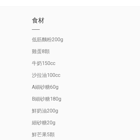
食材
低筋麵粉200g
雞蛋8顆
牛奶150cc
沙拉油100cc
A細砂糖60g
B細砂糖180g
鮮奶油200g
細砂糖20g
鮮芒果5顆