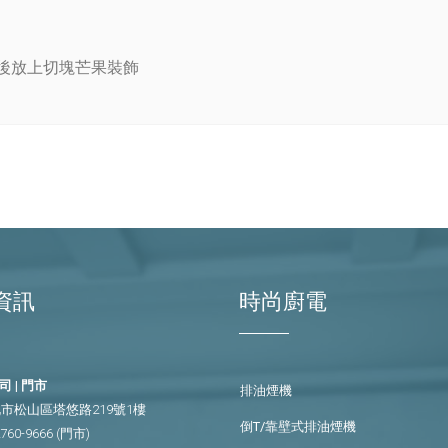
最後放上切塊芒果裝飾
資訊
時尚廚電
 | 門市
排油煙機
市松山區塔悠路219號1樓
倒T/靠壁式排油煙機
2760-9666
(門市)