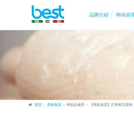
品牌介紹
時尚廚
首頁
美味食譜
烤箱必修課
【烤箱食譜】芒果棉花蛋糕