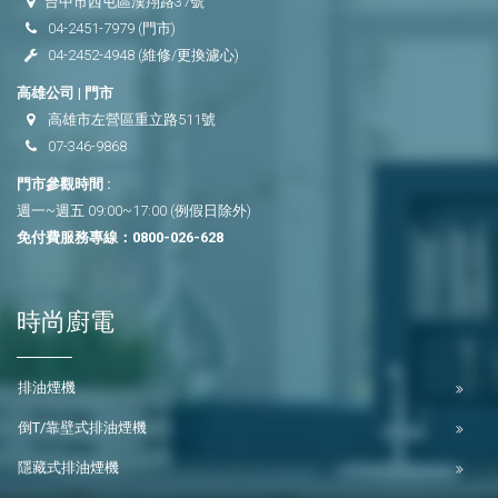
台中市西屯區漢翔路37號
04-2451-7979
(門市)
04-2452-4948
(維修/更換濾心)
高雄公司 | 門市
高雄市左營區重立路511號
07-346-9868
門市參觀時間 :
週一~週五 09:00~17:00 (例假日除外)
免付費服務專線：
0800-026-628
時尚廚電
排油煙機
倒T/靠壁式排油煙機
隱藏式排油煙機