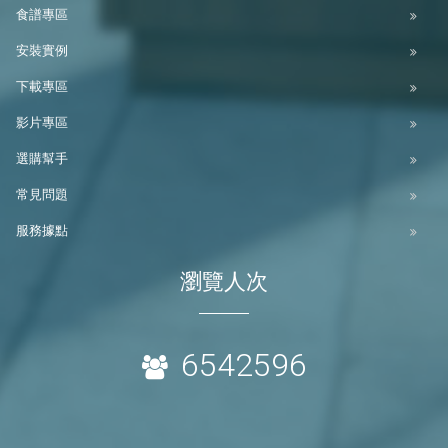
食譜專區
安裝實例
下載專區
影片專區
選購幫手
常見問題
服務據點
瀏覽人次
6542596