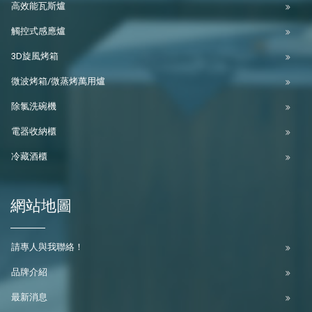
高效能瓦斯爐
觸控式感應爐
3D旋風烤箱
微波烤箱/微蒸烤萬用爐
除氯洗碗機
電器收納櫃
冷藏酒櫃
網站地圖
請專人與我聯絡！
品牌介紹
最新消息