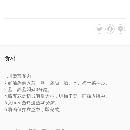
食材
1.川燙五花肉
2.起油鍋倒入蒜、鹽、醬油、酒、水、梅干菜拌炒。
3.蓋上鍋蓋悶煮3分鐘。
4.將五花肉切成適當大小，與梅干菜一同擺入碗中。
5.入best蒸烤爐蒸40分鐘。
6.將碗倒扣在盤中，即完成。