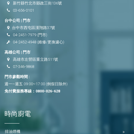
新竹縣竹北市縣政三街136號
03-656-0101
台中公司 | 門市
台中市西屯區漢翔路37號
04-2451-7979
(門市)
04-2452-4948
(維修/更換濾心)
高雄公司 | 門市
高雄市左營區重立路511號
07-346-9868
門市參觀時間 :
週一~週五 09:00~17:00 (例假日除外)
免付費服務專線：
0800-026-628
時尚廚電
排油煙機