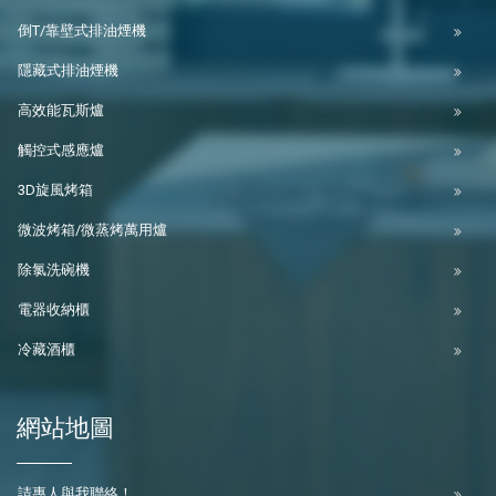
倒T/靠壁式排油煙機
隱藏式排油煙機
高效能瓦斯爐
觸控式感應爐
3D旋風烤箱
微波烤箱/微蒸烤萬用爐
除氯洗碗機
電器收納櫃
冷藏酒櫃
網站地圖
請專人與我聯絡！