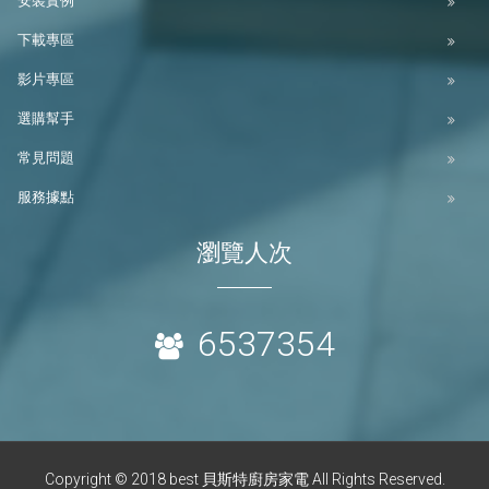
安裝實例
下載專區
影片專區
選購幫手
常見問題
服務據點
瀏覽人次
6537354
Copyright © 2018 best 貝斯特廚房家電 All Rights Reserved.