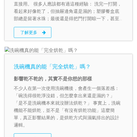
直接用。 很多人應該都有過這種經驗： 洗完一打開，
看起來好像乾了，但抽屜邊角還是濕的；塑膠餐盒底
部總是留著水珠；最後還是得把門打開晾一下，甚至
拿抹布擦一遍。 這時才會慢慢發現，原來「有烘乾」
了解更多
跟「真的烘得乾」，其實是兩回事。
洗碗機真的能「完全烘乾」嗎？
影響乾不乾的，其實不是你想的那樣
不少人在第一次使用洗碗機後，會產生一個落差感：
「碗洗得很乾淨沒錯，但怎麼拿出來還是濕的？」
「是不是洗碗機本來就沒辦法烘乾？」 事實上，洗碗
機能不能烘乾，並不是「有沒有烘乾功能」這麼簡
單，真正影響結果的，是烘乾方式與濕氣排出的設計
邏輯。