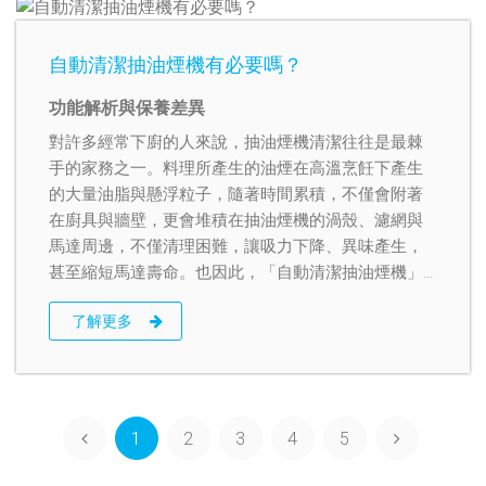
自動清潔抽油煙機有必要嗎？
功能解析與保養差異
對許多經常下廚的人來說，抽油煙機清潔往往是最棘
手的家務之一。料理所產生的油煙在高溫烹飪下產生
的大量油脂與懸浮粒子，隨著時間累積，不僅會附著
在廚具與牆壁，更會堆積在抽油煙機的渦殼、濾網與
馬達周邊，不僅清理困難，讓吸力下降、異味產生，
甚至縮短馬達壽命。也因此，「自動清潔抽油煙機」
近年來成為消費者熱議的功能。
了解更多
1
2
3
4
5