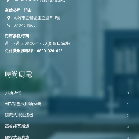
高雄公司 | 門市
高雄市左營區重立路511號
07-346-9868
門市參觀時間 :
週一~週五 09:00~17:00 (例假日除外)
免付費服務專線：
0800-026-628
時尚廚電
排油煙機
倒T/靠壁式排油煙機
隱藏式排油煙機
高效能瓦斯爐
觸控式感應爐