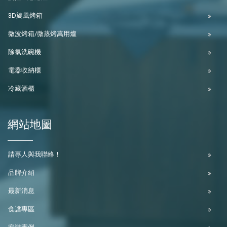
3D旋風烤箱
微波烤箱/微蒸烤萬用爐
除氯洗碗機
電器收納櫃
冷藏酒櫃
網站地圖
請專人與我聯絡！
品牌介紹
最新消息
食譜專區