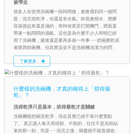
被帶走
很多人在使用洗碗機一段時間後，都會遇到同一個問
題：洗完很乾淨，但還是有水氣。杯底會積水、塑膠
容器摸起來還是濕的，有時候甚至打開機門，裡面還
帶著一點悶悶的濕氣。這也是為什麼不少人明明已經
用了洗碗機，最後還是要再多做一件事——把碗擦乾或
者購買烘碗機。但其實這並不是洗碗機清潔力的問
題，而是洗碗機沒有辦法幫餐具做完整的乾燥處理所
了解更多
致。
什麼樣的洗碗機，才真的稱得上「烘得最
乾」？
洗得乾淨只是基本，烘得最乾才是關鍵
洗碗機能把碗洗乾淨，現在其實已經不算什麼賣點
了。 真正讓人每天用得順、不順的，往往不是洗程結
束的那一刻，而是——洗完之後，碗盤能不能直接收、