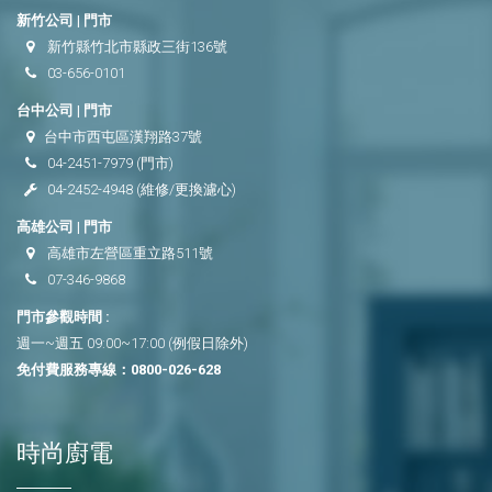
新竹公司 | 門市
新竹縣竹北市縣政三街136號
03-656-0101
台中公司 | 門市
台中市西屯區漢翔路37號
04-2451-7979
(門市)
04-2452-4948
(維修/更換濾心)
高雄公司 | 門市
高雄市左營區重立路511號
07-346-9868
門市參觀時間 :
週一~週五 09:00~17:00 (例假日除外)
免付費服務專線：
0800-026-628
時尚廚電