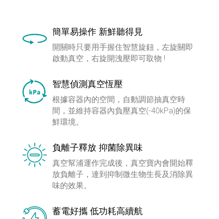
簡單易操作 新鮮聽得見
開關時只要用手握住智慧旋鈕，左旋關即
啟動真空，右旋開洩壓即可取物 !
智慧偵測真空恆壓
根據容器內的空間，自動調節抽真空時
間，並維持容器內負壓真空(-40kPa)的保
鮮環境。
負離子釋放 抑菌除異味
真空幫浦運作完成後，真空寶內會開始釋
放負離子，達到抑制微生物生長及消除異
味的效果。
蓄電好攜 低功耗高續航