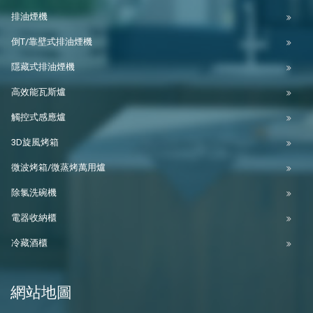
排油煙機
倒T/靠壁式排油煙機
隱藏式排油煙機
高效能瓦斯爐
觸控式感應爐
3D旋風烤箱
微波烤箱/微蒸烤萬用爐
除氯洗碗機
電器收納櫃
冷藏酒櫃
網站地圖