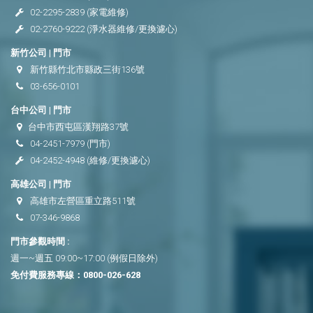
02-2295-2839
(家電維修)
02-2760-9222
(淨水器維修/更換濾心)
新竹公司 | 門市
新竹縣竹北市縣政三街136號
03-656-0101
台中公司 | 門市
台中市西屯區漢翔路37號
04-2451-7979
(門市)
04-2452-4948
(維修/更換濾心)
高雄公司 | 門市
高雄市左營區重立路511號
07-346-9868
門市參觀時間 :
週一~週五 09:00~17:00 (例假日除外)
免付費服務專線：
0800-026-628