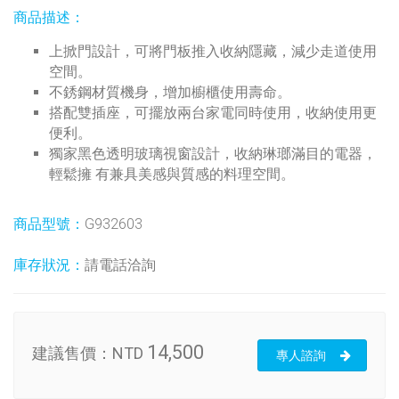
商品描述：
上掀門設計，可將門板推入收納隱藏，減少走道使用
空間。
不銹鋼材質機身，增加櫥櫃使用壽命。
搭配雙插座，可擺放兩台家電同時使用，收納使用更
便利。
獨家黑色透明玻璃視窗設計，收納琳瑯滿目的電器，
輕鬆擁 有兼具美感與質感的料理空間。
商品型號：
G932603
庫存狀況：
請電話洽詢
14,500
建議售價：
NTD
專人諮詢