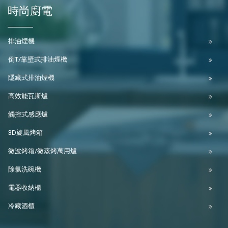
時尚廚電
排油煙機
倒T/靠壁式排油煙機
隱藏式排油煙機
高效能瓦斯爐
觸控式感應爐
3D旋風烤箱
微波烤箱/微蒸烤萬用爐
除氯洗碗機
電器收納櫃
冷藏酒櫃