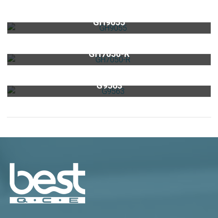
黑玻三口高效能瓦斯爐GH9055
GH9055
不鏽鋼三口高效能瓦斯爐GH7050-R
GH7050-R
時光自動真空寶(湖水綠)G9563
G9563
best排油煙機濾油網專區