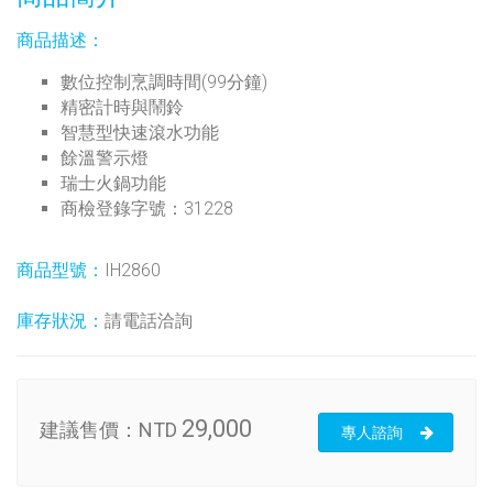
商品描述：
數位控制烹調時間(99分鐘)
精密計時與鬧鈴
智慧型快速滾水功能
餘溫警示燈
瑞士火鍋功能
商檢登錄字號：31228
商品型號：
IH2860
庫存狀況：
請電話洽詢
29,000
建議售價：
NTD
專人諮詢