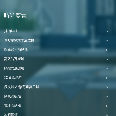
時尚廚電
排油煙機
倒T/靠壁式排油煙機
隱藏式排油煙機
高效能瓦斯爐
觸控式感應爐
3D旋風烤箱
微波烤箱/微蒸烤萬用爐
除氯洗碗機
電器收納櫃
冷藏酒櫃