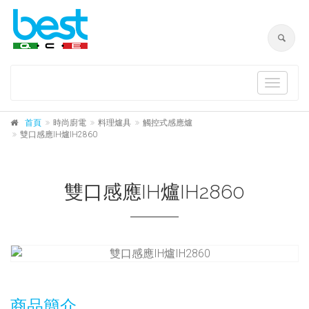
Toggle
navigat
首頁
時尚廚電
料理爐具
觸控式感應爐
雙口感應IH爐IH2860
雙口感應IH爐IH2860
商品簡介