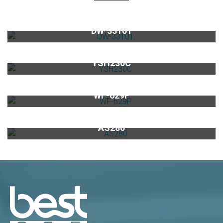
220V全嵌式洗碗機DW-33101
DW-33101
櫥下型家用氣泡冰熱飲機YSH230C
YSH230C
日本系列櫥下型家用二道式淨水器WF-629P
WF-629P
電子式漏水斷路器AS280
AS280