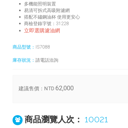
多機能照明裝置
易清可拆式高吸附濾網
搭配不鏽鋼油杯 使用更安心
商檢登錄字號：31228
立即選購濾油網
商品型號：
IS7088
庫存狀況：
請電話洽詢
62,000
建議售價：
NTD
10021
商品瀏覽人次：