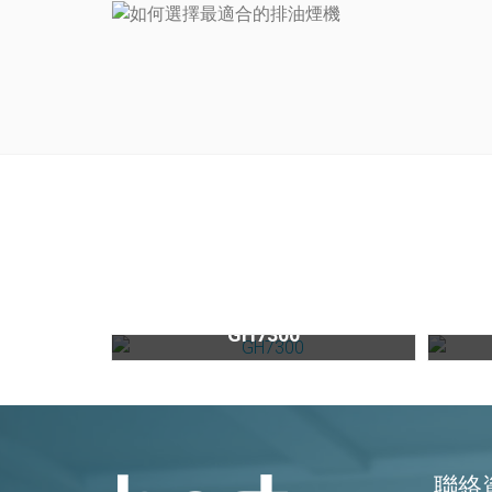
【限量】不鏽鋼雙口高效能瓦斯爐GH7300
GH7300
聯絡