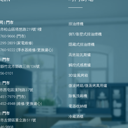
 | 門市
排油煙機
市松山區塔悠路219號1樓
倒T/靠壁式排油煙機
2760-9666
(門市)
2295-2839
(家電維修)
隱藏式排油煙機
2760-9222
(淨水器維修/更換濾心)
高效能瓦斯爐
| 門市
觸控式感應爐
縣竹北市縣政三街136號
656-0101
3D旋風烤箱
| 門市
微波烤箱/微蒸烤萬用爐
市西屯區漢翔路37號
除氯洗碗機
2451-7979
(門市)
2452-4948
(維修/更換濾心)
電器收納櫃
| 門市
冷藏酒櫃
市左營區重立路511號
346-9868