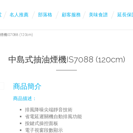
電
名人推薦
部落格
顧客服務
美味食譜
延長保
IS7088 (120cm)
中島式抽油煙機IS7088 (120cm)
商品簡介
商品描述：
排風降噪尖端靜音技術
省電延遲關機自動排風功能
按鍵式操控面板
電子視窗段數顯示