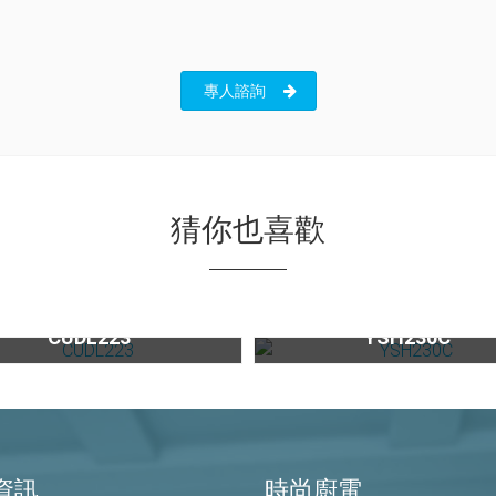
專人諮詢
猜你也喜歡
無壓式龍頭CUDL223
櫥下型家用氣泡冰熱飲機YSH2
CUDL223
YSH230C
資訊
時尚廚電