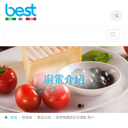
Toggle
navigat
廚電介紹
首頁
部落格
產品介紹
廚房無菌綠生活運動 我+1