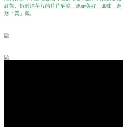
紅豔、拆封洋芋片的片片酥脆，原始美好、風味，為
您「真」藏。