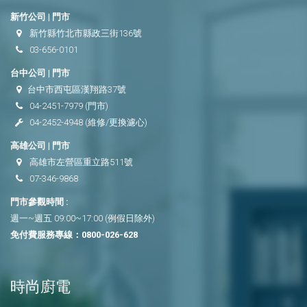
新竹公司 | 門市
新竹縣竹北市縣政三街136號
03-656-0101
台中公司 | 門市
台中市西屯區漢翔路37號
04-2451-7979
(門市)
04-2452-4948
(維修/更換濾心)
高雄公司 | 門市
高雄市左營區重立路511號
07-346-9868
門市參觀時間 :
週一~週五 09:00~17:00 (例假日除外)
免付費服務專線：
0800-026-628
時尚廚電