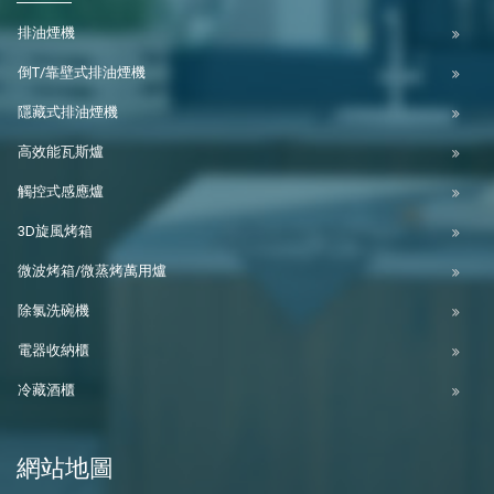
排油煙機
倒T/靠壁式排油煙機
隱藏式排油煙機
高效能瓦斯爐
觸控式感應爐
3D旋風烤箱
微波烤箱/微蒸烤萬用爐
除氯洗碗機
電器收納櫃
冷藏酒櫃
網站地圖