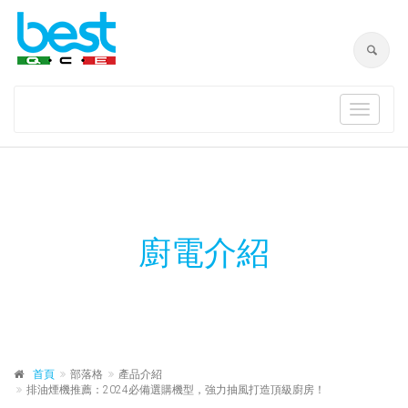
Toggle
navigat
廚電介紹
首頁
部落格
產品介紹
排油煙機推薦：2024必備選購機型，強力抽風打造頂級廚房！