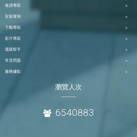
食譜專區
安裝實例
下載專區
影片專區
選購幫手
常見問題
服務據點
瀏覽人次
6540883