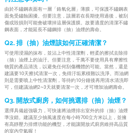
由於不鏽鋼表面有一層「鉻氧化層」薄膜，可保護不鏽鋼表
面免受鏽蝕困擾。但要注意，該層若在長期使用過後，被刮
傷或毀損則可能會破壞掉這層保護膜。故要適度的清潔不鏽
鋼表面，才能延長不鏽鋼排（抽）油煙的壽命。
Q2. 排（抽）油煙該如何正確清潔？
可使用浸濕的抹布，並沾上中性清潔劑，輕柔的擦拭去除排
（抽）油煙上的油汙。但要注意，千萬不要使用具有摩擦性
物質的產品清洗，以避免任何刮傷機體的可能。當然，還是
建議要10天擦拭清潔一次，免得汙垢累積難以洗淨。而油網
則是需要噴上中性清潔劑，等待約10分鐘後再用清水清洗即
可，但建議油網2~3天就要清潔一次，才可增加油網壽命。
Q3. 開放式廚房，如何挑選排（抽）油煙？
選擇具備超強吸力，可快速將油煙排出室外的排（抽）油煙
準沒錯。建議至少抽風速度在每小時700立方米以上，並擁
有高靜壓力排煙功能的機型，才能讓開放式廚房維持高品質
的室內空氣喔！