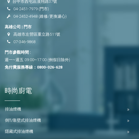
台中市西屯區漢翔路37號
04-2451-7979
(門市)
04-2452-4948
(維修/更換濾心)
高雄公司 | 門市
高雄市左營區重立路511號
07-346-9868
門市參觀時間 :
週一~週五 09:00~17:00 (例假日除外)
免付費服務專線：
0800-026-628
時尚廚電
排油煙機
倒T/靠壁式排油煙機
隱藏式排油煙機