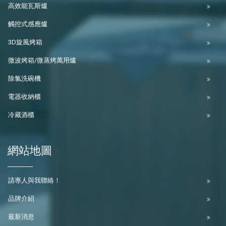
高效能瓦斯爐
觸控式感應爐
3D旋風烤箱
微波烤箱/微蒸烤萬用爐
除氯洗碗機
電器收納櫃
冷藏酒櫃
網站地圖
請專人與我聯絡！
品牌介紹
最新消息