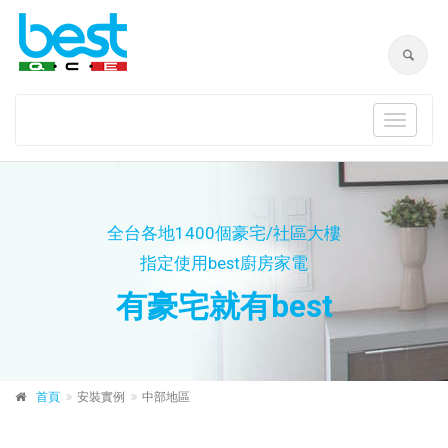
Toggle
navigat
全台各地1400個豪宅/社區大樓
指定使用best廚房家電
有豪宅就有best
首頁
安裝實例
中部地區