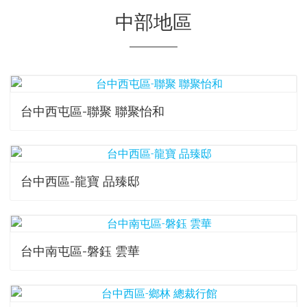
中部地區
台中西屯區-聯聚 聯聚怡和
台中西區-龍寶 品臻邸
台中南屯區-磐鈺 雲華