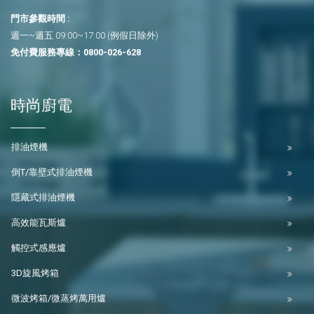
門市參觀時間 :
週一~週五 09:00~17:00 (例假日除外)
免付費服務專線：
0800-026-628
時尚廚電
排油煙機
倒T/靠壁式排油煙機
隱藏式排油煙機
高效能瓦斯爐
觸控式感應爐
3D旋風烤箱
微波烤箱/微蒸烤萬用爐