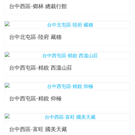
台中西區-鄉林 總裁行館
台中北屯區-陸府 藏穗
台中西屯區-精銳 西溫山莊
台中西屯區-精銳 仰極
台中西區-富旺 國美天藏