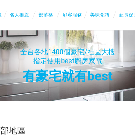
電
名人推薦
部落格
顧客服務
美味食譜
延長保
全台各地1400個豪宅/社區大樓
指定使用best廚房家電
有豪宅就有best
中部地區