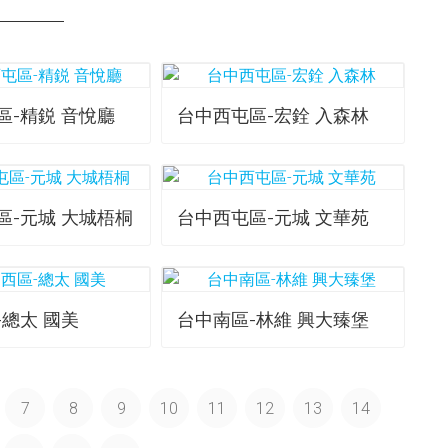
區-精鋭 音悅廳
台中西屯區-宏銓 入森林
區-元城 大城梧桐
台中西屯區-元城 文華苑
-總太 國美
台中南區-林維 興大臻堡
7
8
9
10
11
12
13
14