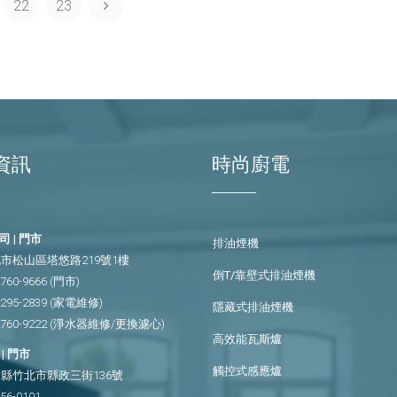
22
23
資訊
時尚廚電
 | 門市
排油煙機
市松山區塔悠路219號1樓
倒T/靠壁式排油煙機
2760-9666
(門市)
2295-2839
(家電維修)
隱藏式排油煙機
2760-9222
(淨水器維修/更換濾心)
高效能瓦斯爐
| 門市
觸控式感應爐
縣竹北市縣政三街136號
656-0101