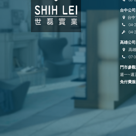
台中公司 
台中
04-
04-
高雄公司 
高雄
07-
門市參觀時
週一~週五 
免付費服