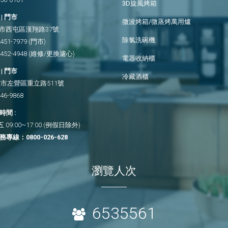
3D旋風烤箱
| 門市
微波烤箱/微蒸烤萬用爐
市西屯區漢翔路37號
除氯洗碗機
2451-7979
(門市)
2452-4948
(維修/更換濾心)
電器收納櫃
| 門市
冷藏酒櫃
市左營區重立路511號
346-9868
間 :
09:00~17:00 (例假日除外)
務專線：
0800-026-628
瀏覽人次
6535561