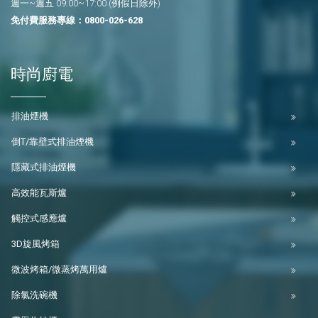
週一~週五 09:00~17:00 (例假日除外)
免付費服務專線：
0800-026-628
時尚廚電
排油煙機
倒T/靠壁式排油煙機
隱藏式排油煙機
高效能瓦斯爐
觸控式感應爐
3D旋風烤箱
微波烤箱/微蒸烤萬用爐
除氯洗碗機