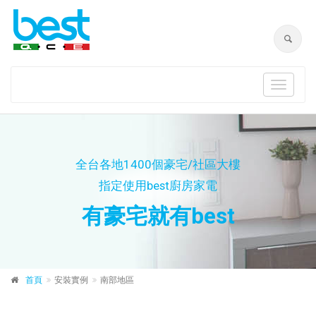
Toggle
navigat
全台各地1400個豪宅/社區大樓
指定使用best廚房家電
有豪宅就有best
首頁
安裝實例
南部地區