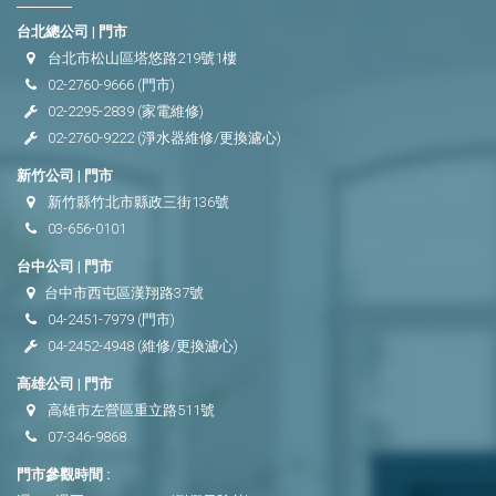
台北總公司 | 門市
台北市松山區塔悠路219號1樓
02-2760-9666
(門市)
02-2295-2839
(家電維修)
02-2760-9222
(淨水器維修/更換濾心)
新竹公司 | 門市
新竹縣竹北市縣政三街136號
03-656-0101
台中公司 | 門市
台中市西屯區漢翔路37號
04-2451-7979
(門市)
04-2452-4948
(維修/更換濾心)
高雄公司 | 門市
高雄市左營區重立路511號
07-346-9868
門市參觀時間 :