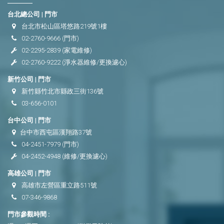
台北總公司 | 門市
台北市松山區塔悠路219號1樓
02-2760-9666
(門市)
02-2295-2839
(家電維修)
02-2760-9222
(淨水器維修/更換濾心)
新竹公司 | 門市
新竹縣竹北市縣政三街136號
03-656-0101
台中公司 | 門市
台中市西屯區漢翔路37號
04-2451-7979
(門市)
04-2452-4948
(維修/更換濾心)
高雄公司 | 門市
高雄市左營區重立路511號
07-346-9868
門市參觀時間 :