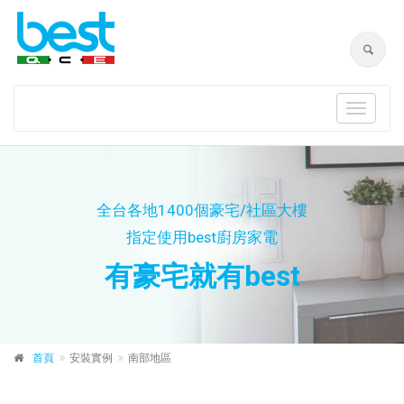
Toggle
navigat
全台各地1400個豪宅/社區大樓
指定使用best廚房家電
有豪宅就有best
首頁
安裝實例
南部地區