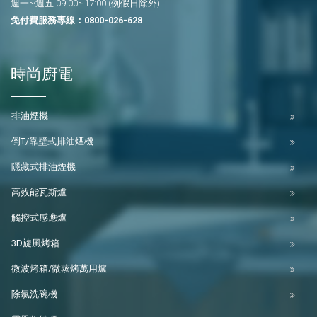
週一~週五 09:00~17:00 (例假日除外)
免付費服務專線：
0800-026-628
時尚廚電
排油煙機
倒T/靠壁式排油煙機
隱藏式排油煙機
高效能瓦斯爐
觸控式感應爐
3D旋風烤箱
微波烤箱/微蒸烤萬用爐
除氯洗碗機