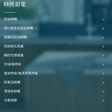
時尚廚電
排油煙機
倒T/靠壁式排油煙機
隱藏式排油煙機
高效能瓦斯爐
觸控式感應爐
3D旋風烤箱
微波烤箱/微蒸烤萬用爐
除氯洗碗機
電器收納櫃
冷藏酒櫃