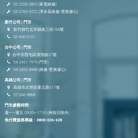
02-2295-2839
(家電維修)
02-2760-9222
(淨水器維修/更換濾心)
新竹公司 | 門市
新竹縣竹北市縣政三街136號
03-656-0101
台中公司 | 門市
台中市西屯區漢翔路37號
04-2451-7979
(門市)
04-2452-4948
(維修/更換濾心)
高雄公司 | 門市
高雄市左營區重立路511號
07-346-9868
門市參觀時間 :
週一~週五 09:00~17:00 (例假日除外)
免付費服務專線：
0800-026-628