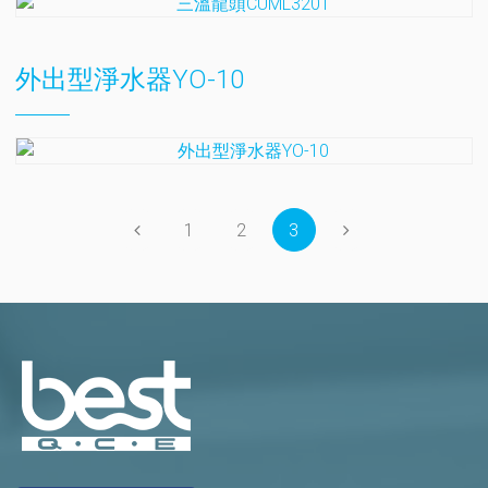
外出型淨水器YO-10
1
2
3