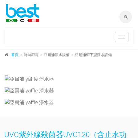
Toggle
navigat
首頁
時尚廚電
亞爾浦淨水設備
亞爾浦櫥下型淨水設備
UVC紫外線殺菌器UVC120（含止水功