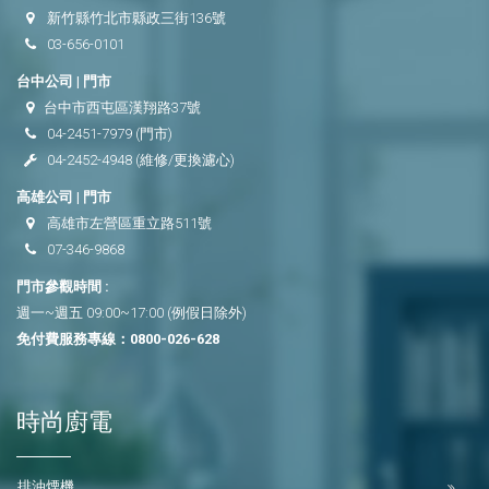
新竹縣竹北市縣政三街136號
03-656-0101
台中公司 | 門市
台中市西屯區漢翔路37號
04-2451-7979
(門市)
04-2452-4948
(維修/更換濾心)
高雄公司 | 門市
高雄市左營區重立路511號
07-346-9868
門市參觀時間 :
週一~週五 09:00~17:00 (例假日除外)
免付費服務專線：
0800-026-628
時尚廚電
排油煙機