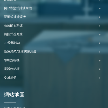
倒T/靠壁式排油煙機
隱藏式排油煙機
高效能瓦斯爐
觸控式感應爐
3D旋風烤箱
微波烤箱/微蒸烤萬用爐
除氯洗碗機
電器收納櫃
冷藏酒櫃
網站地圖