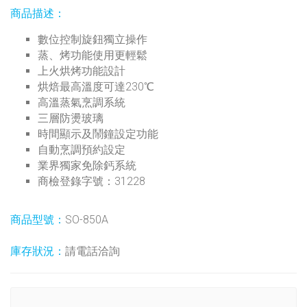
商品描述：
數位控制旋鈕獨立操作
蒸、烤功能使用更輕鬆
上火烘烤功能設計
烘焙最高溫度可達230℃
高溫蒸氣烹調系統
三層防燙玻璃
時間顯示及鬧鐘設定功能
自動烹調預約設定
業界獨家免除鈣系統
商檢登錄字號：31228
商品型號：
SO-850A
庫存狀況：
請電話洽詢