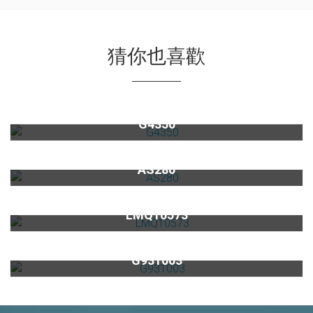
猜你也喜歡
微蒸烤萬用爐G4350
G4350
電子式漏水斷路器AS280
AS280
Elleci花崗岩含金屬水槽Quadra105(鈦色)
LMQ10573
電器收納櫃G931003
G931003