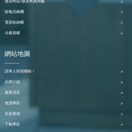
微波烤箱/微蒸烤萬用爐
除氯洗碗機
電器收納櫃
冷藏酒櫃
網站地圖
請專人與我聯絡！
品牌介紹
最新消息
食譜專區
安裝實例
下載專區