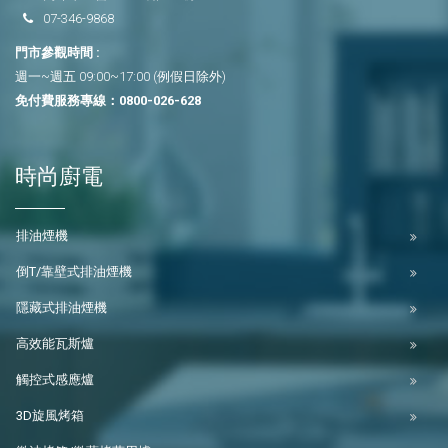
07-346-9868
門市參觀時間 :
週一~週五 09:00~17:00 (例假日除外)
免付費服務專線：
0800-026-628
時尚廚電
排油煙機
倒T/靠壁式排油煙機
隱藏式排油煙機
高效能瓦斯爐
觸控式感應爐
3D旋風烤箱