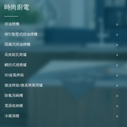
時尚廚電
排油煙機
倒T/靠壁式排油煙機
隱藏式排油煙機
高效能瓦斯爐
觸控式感應爐
3D旋風烤箱
微波烤箱/微蒸烤萬用爐
除氯洗碗機
電器收納櫃
冷藏酒櫃