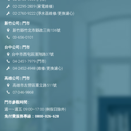
02-2295-2839
(家電維修)
02-2760-9222
(淨水器維修/更換濾心)
新竹公司 | 門市
新竹縣竹北市縣政三街136號
03-656-0101
台中公司 | 門市
台中市西屯區漢翔路37號
04-2451-7979
(門市)
04-2452-4948
(維修/更換濾心)
高雄公司 | 門市
高雄市左營區重立路511號
07-346-9868
門市參觀時間 :
週一~週五 09:00~17:00 (例假日除外)
免付費服務專線：
0800-026-628