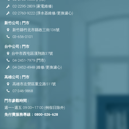
02-2295-2839
(家電維修)
02-2760-9222
(淨水器維修/更換濾心)
新竹公司 | 門市
新竹縣竹北市縣政三街136號
03-656-0101
台中公司 | 門市
台中市西屯區漢翔路37號
04-2451-7979
(門市)
04-2452-4948
(維修/更換濾心)
高雄公司 | 門市
高雄市左營區重立路511號
07-346-9868
門市參觀時間 :
週一~週五 09:00~17:00 (例假日除外)
免付費服務專線：
0800-026-628