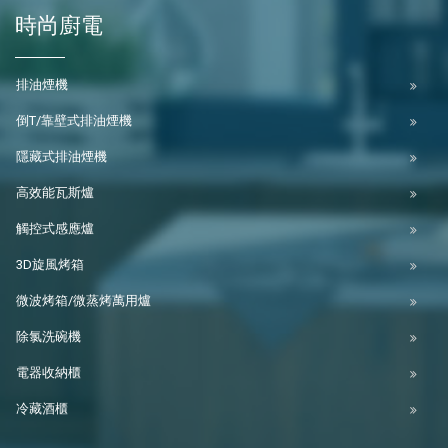
時尚廚電
排油煙機
倒T/靠壁式排油煙機
隱藏式排油煙機
高效能瓦斯爐
觸控式感應爐
3D旋風烤箱
微波烤箱/微蒸烤萬用爐
除氯洗碗機
電器收納櫃
冷藏酒櫃