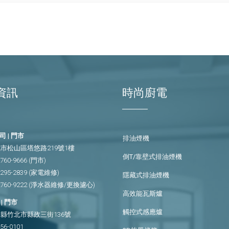
資訊
時尚廚電
 | 門市
排油煙機
市松山區塔悠路219號1樓
倒T/靠壁式排油煙機
2760-9666
(門市)
2295-2839
(家電維修)
隱藏式排油煙機
2760-9222
(淨水器維修/更換濾心)
高效能瓦斯爐
| 門市
觸控式感應爐
縣竹北市縣政三街136號
656-0101