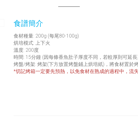
食譜簡介
食材種量:
200g (每尾80-100g)
烘培模式: 上下火
溫度: 200度
時間: 15分鐘 (因每條香魚肚子厚度不同，若較厚則可延長
烤盤/烤架:
烤架(下方放置烤盤鋪上烘培紙)，將食材置於
*切記烤箱一定要先預熱，以免食材在熟成的過程中，流