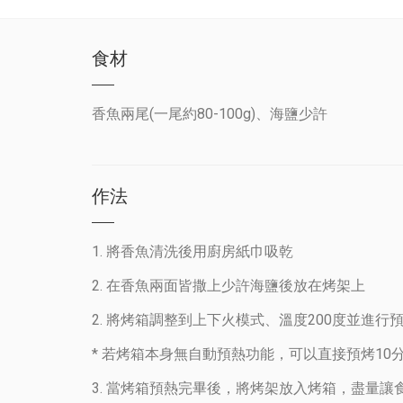
食材
香魚兩尾(一
尾約80-100g
)、海鹽少許
作法
1. 將香魚清洗後用廚房紙巾吸乾
2. 在香魚兩面皆撒上少許海鹽後放在烤架上
2. 將烤箱調整到上下火模式、溫度200度並進行
* 若烤箱本身無自動預熱功能，可以直接預烤10
3. 當烤箱預熱完畢後，將烤架放入烤箱，盡量