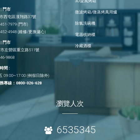
3D旋風烤箱
| 門市
微波烤箱/微蒸烤萬用爐
市西屯區漢翔路37號
除氯洗碗機
2451-7979
(門市)
2452-4948
(維修/更換濾心)
電器收納櫃
| 門市
冷藏酒櫃
市左營區重立路511號
346-9868
間 :
09:00~17:00 (例假日除外)
務專線：
0800-026-628
瀏覽人次
6535345