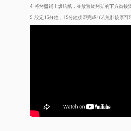
4. 將烤盤鋪上烘焙紙，並放置於烤架的下方銜
5. 設定15分鐘，15分鐘後即完成! (若魚肚較厚可