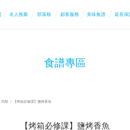
電
名人推薦
部落格
顧客服務
美味食譜
延長保
食譜專區
、貝類
【烤箱必修課】鹽烤香魚
【烤箱必修課】鹽烤香魚