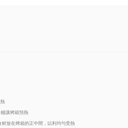
預熱
分鐘讓烤箱預熱
讓食材放在烤箱的正中間，以利均勻受熱