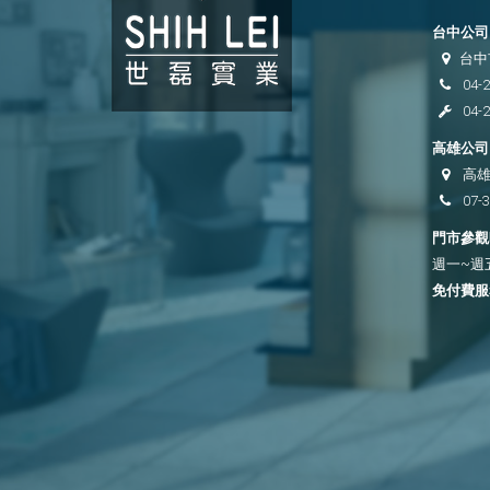
台中公司 
台中
04-
04-
高雄公司 
高雄
07-
門市參觀時
週一~週五 
免付費服