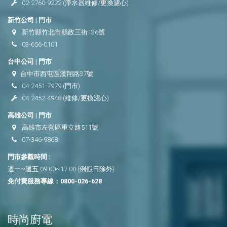
02-2760-9222
(淨水器維修/更換濾心)
新竹公司 | 門市
新竹縣竹北市縣政三街136號
03-656-0101
台中公司 | 門市
台中市西屯區漢翔路37號
04-2451-7979
(門市)
04-2452-4948
(維修/更換濾心)
高雄公司 | 門市
高雄市左營區重立路511號
07-346-9868
門市參觀時間 :
週一~週五 09:00~17:00 (例假日除外)
免付費服務專線：
0800-026-628
時尚廚電