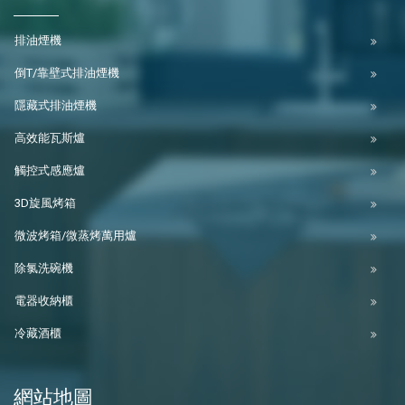
排油煙機
倒T/靠壁式排油煙機
隱藏式排油煙機
高效能瓦斯爐
觸控式感應爐
3D旋風烤箱
微波烤箱/微蒸烤萬用爐
除氯洗碗機
電器收納櫃
冷藏酒櫃
網站地圖